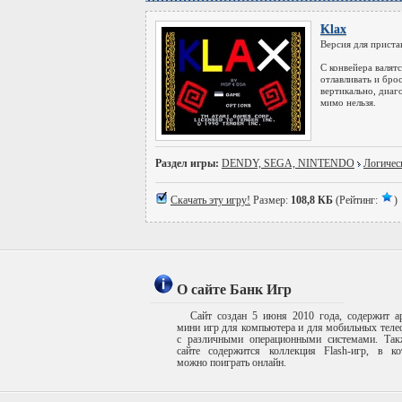
Klax
Версия для приста
С конвейера валят
отлавливать и бро
вертикально, диаг
мимо нельзя.
Раздел игры:
DENDY, SEGA, NINTENDO
Логичес
Скачать эту игру!
Размер:
108,8 КБ
(Рейтинг:
)
О сайте Банк Игр
Сайт создан 5 июня 2010 года, содержит а
мини игр для компьютера и для мобильных тел
с различными операционными системами. Так
сайте содержится коллекция Flash-игр, в ко
можно поиграть онлайн.