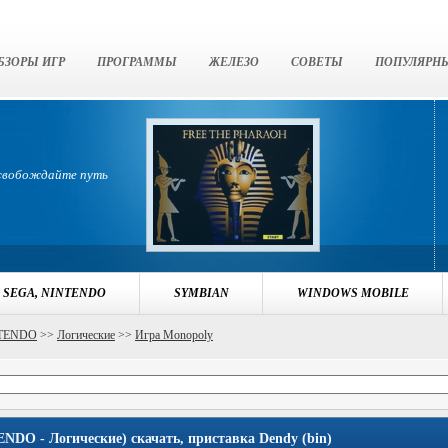
БЗОРЫ ИГР
ПРОГРАММЫ
ЖЕЛЕЗО
СОВЕТЫ
ПОПУЛЯРН
освобождайте путь
 SEGA, NINTENDO
SYMBIAN
WINDOWS MOBILE
NTENDO
>>
Логические
>>
Игра Monopoly
O - Логические) скачать, приставка Dendy (bin)