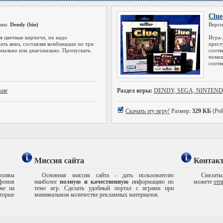
Clue
вки:
Dendy (bin)
Верси
ся цветные кирпичи, их надо
Игра-
сать вниз, составляя комбинации по три
прест
онально или диагонально. Пропускать
соотв
помещ
соотв
кие
Раздел игры:
DENDY, SEGA, NINTEN
Скачать эту игру!
Размер:
329 КБ
(Рей
Миссия сайта
Контак
рхивы
Основная миссия сайта - дать пользователю
Связатьс
ефонов
наиболее
полную и качественную
информацию по
можете
отп
же на
теме игр. Сделать удобный портал с играми при
торые
минимальном количестве рекламных материалов.