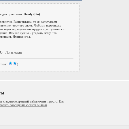
я для приставки:
Dendy (bin)
детектив. Распутываем, то ли запутываем
упление, черт его знает. Любому персонажу
етствует определенное орудие преступления и
ение. Вам же нужно - угадать, кому что
етствует. Нудная игра.
DO
Логические
тинг:
)
ты
я с администрацией сайта очень просто: Вы
равить сообщение с сайта онлайн
.