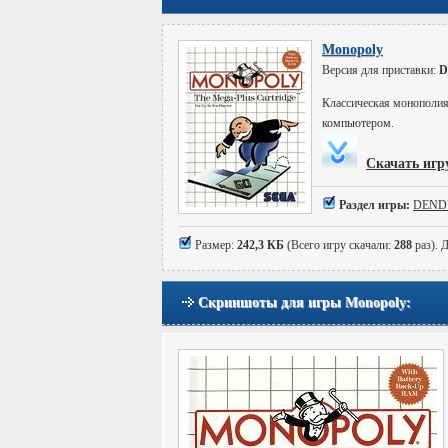
Monopoly
Версия для приставки:
D
Классическая монополия
компьютером.
Скачать игр
Раздел игры:
DEND
Размер:
242,3 КБ
(Всего игру скачали:
288
раз). 
Скриншоты для игры Monopoly: