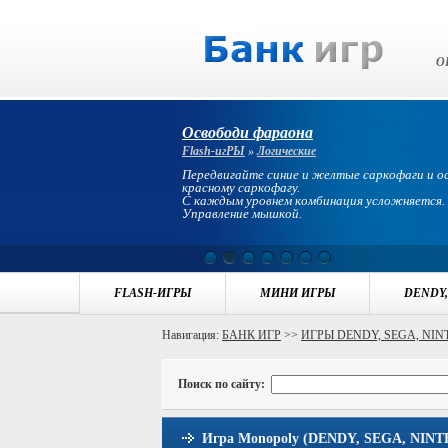
Банк Игр
О
Освободи фараона
Flash-игРЫ
»
Логические
Передвигайте синие и желтые саркофаги и 
красному саркофагу.
С каждым уровнем комбинация усложняется.
Управление мышкой.
FLASH-ИГРЫ
МИНИ ИГРЫ
DENDY,
Навигация:
БАНК ИГР
>>
ИГРЫ DENDY, SEGA, NI
Поиск по сайту:
Игра Monopoly (DENDY, SEGA, NINTEND