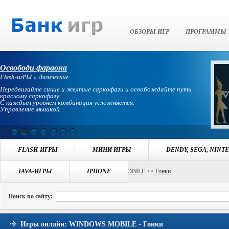
Банк Игр
ОБЗОРЫ ИГР
ПРОГРАММЫ
Освободи фараона
Flash-игРЫ
»
Логические
Передвигайте синие и желтые саркофаги и освобождайте путь
красному саркофагу.
С каждым уровнем комбинация усложняется.
Управление мышкой.
FLASH-ИГРЫ
МИНИ ИГРЫ
DENDY, SEGA, NINT
Навигация:
JAVA-ИГРЫ
БАНК ИГР
>>
ИГРЫ WINDOWS MOBILE
IPHONE
>>
Гонки
Поиск по сайту:
Игры онлайн: WINDOWS MOBILE - Гонки