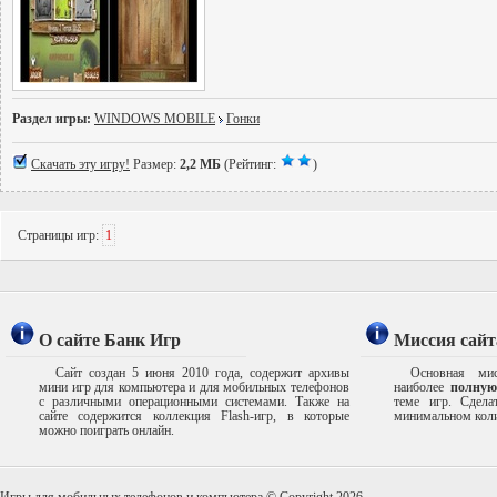
Раздел игры:
WINDOWS MOBILE
Гонки
Скачать эту игру!
Размер:
2,2 МБ
(Рейтинг:
)
Страницы игр:
1
О сайте Банк Игр
Миссия сайт
Сайт создан 5 июня 2010 года, содержит архивы
Основная мис
мини игр для компьютера и для мобильных телефонов
наиболее
полную
с различными операционными системами. Также на
теме игр. Сдел
сайте содержится коллекция Flash-игр, в которые
минимальном коли
можно поиграть онлайн.