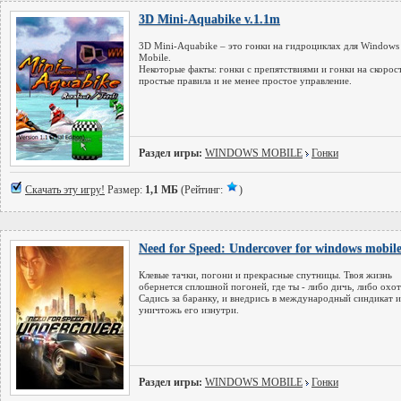
3D Mini-Aquabike v.1.1m
3D Mini-Aquabike – это гонки на гидроциклах для Windows
Mobile.
Некоторые факты: гонки с препятствиями и гонки на скорост
простые правила и не менее простое управление.
Раздел игры:
WINDOWS MOBILE
Гонки
Скачать эту игру!
Размер:
1,1 МБ
(Рейтинг:
)
Need for Speed: Undercover for windows mobil
Клевые тачки, погони и прекрасные спутницы. Твоя жизнь
обернется сплошной погоней, где ты - либо дичь, либо охот
Садись за баранку, и внедрись в международный синдикат и
уничтожь его изнутри.
Раздел игры:
WINDOWS MOBILE
Гонки