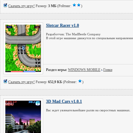
Скачать эту игру!
Размер:
3 МБ
(Рейтинг:
)
Slotcar Racer v1.0
Разработчик: The MadBeetle Company
В этой игре машинке движутся по специальным направлени
Раздел игры:
WINDOWS MOBILE
Гонки
Скачать эту игру!
Размер:
652,9 КБ
(Рейтинг:
)
3D Mad Cars v1.0.1
Вас ждет увлекательнейшее ралли на скоростных машинах.