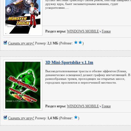
пугают местный транспорт своим ревом, они еще швыряют 
дружку ядра, бьют экскаваторными ковшами, гудят
ускорителями….
Раздел игры:
WINDOWS MOBILE
Гонки
Скачать эту игру!
Размер:
2,1 МБ
(Рейтинг:
)
3D Mini-Sportsbike v.1.1m
Высокодетализованные трассы и обилие эффектов (блики,
динамическое освещение) делают графику впечатляющей. В 
разнообразных треков, проходящих на открытых шоссе,
городских проспектов и пересеченной местности.
Раздел игры:
WINDOWS MOBILE
Гонки
Скачать эту игру!
Размер:
1,4 МБ
(Рейтинг:
)