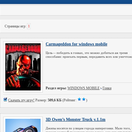
Страницы игр:
1
Carmageddon for windows mobile
Цель— победить в гонках, это можно добиться аж тремя
способами: приехать первым, передавить всех или уничтож
Раздел игры:
WINDOWS MOBILE
Гонки
Скачать эту игру!
Размер:
509,6 КБ
(Рейтинг:
)
3D Owen’s Monster Truck v.1.1m
Джипы носятся по улицам города наперегонки. Мало того,