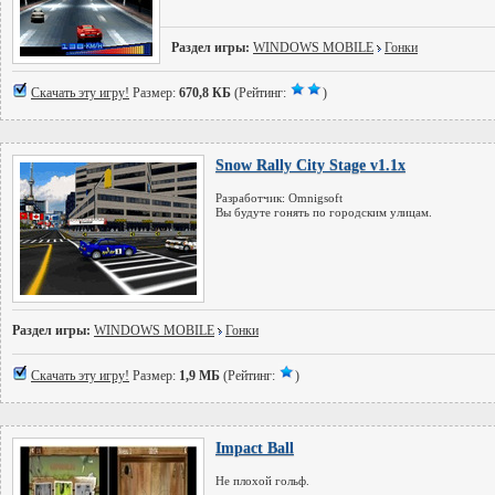
Раздел игры:
WINDOWS MOBILE
Гонки
Скачать эту игру!
Размер:
670,8 КБ
(Рейтинг:
)
Snow Rally City Stage v1.1x
Разработчик: Omnigsoft
Вы будуте гонять по городским улицам.
Раздел игры:
WINDOWS MOBILE
Гонки
Скачать эту игру!
Размер:
1,9 МБ
(Рейтинг:
)
Impact Ball
Не плохой гольф.