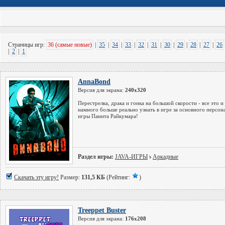
Страницы игр:
36 (самые новые)
|
35
|
34
|
33
|
32
|
31
|
30
|
29
|
28
|
27
|
26
|
2
|
1
AnnaBond
Версия для экрана:
240x320
Перестрелка, драка и гонка на большой скорости - все это и
намного больше реально узнать в игре за основного персон
игры Панита Райкумара!
Раздел игры:
JAVA-ИГРЫ
Аркадные
Скачать эту игру!
Размер:
131,5 КБ
(Рейтинг:
)
Treeppet Buster
Версия для экрана:
176x208