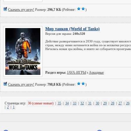
Скачать эту игру!
Размер:
296,7 КБ
(Рейтинг:
)
Мир танков (World of Tanks)
Версия для экрана:
240x320
Действие разворачивается в 2030 году, существует множес
стран, между ними начинается война из-за нехватки ресурсо
Началась новая эра войны, и никто не собирается проигрыва
Раздел игры:
JAVA-ИГРЫ
Аркадные
Скачать эту игру!
Размер:
798,8 КБ
(Рейтинг:
)
Страницы игр:
36 (самые новые)
|
35
|
34
|
33
|
32
|
31
|
30
|
29
|
28
|
27
|
26
|
2
|
1