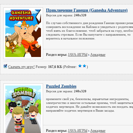
Приключение Ганеши (Ganesha Adventure)
Версия для экрана:
240x320
По случаю собственного дня рождения Ганеши принял реш
совершить восхождение на Кайлаш и увидиться с родителям
чтоб взять их благословение. чтоб забраться на гору, необ
следовать стрелкам. Если Вы напутаете с направлением, то
вернетесь в начальное положение.
Раздел игры:
JAVA-ИГРЫ
Аркадные
Скачать эту игру!
Размер:
167,6 КБ
(Рейтинг:
)
Puzzled Zombies
Версия для экрана:
240x320
примените свой ум, бензопилы, взрывчатые ингредиенты,
электричество и многие остальные приемы, чтоб защититься
ходячих мертвецов. Не давайте возможность им поедать лю
направляйте ходячих мертвецов в Ваши засады.
Раздел игры:
JAVA-ИГРЫ
Аркадные