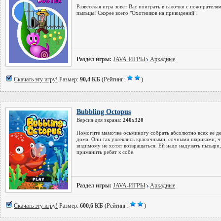
Развеселая игра зовет Вас поиграть в салочки с пожирателя
пыльцы! Скорее всего "Охотников на привидений".
Раздел игры:
JAVA-ИГРЫ
Аркадные
Скачать эту игру!
Размер:
90,4 КБ
(Рейтинг:
)
Bubbling Octopus
Версия для экрана:
240x320
Помогите мамочке осьминогу собрать абсолютно всех ее д
дома. Они так увлеклись красочными, сочными шариками, ч
видимому не хотят возвращаться. Ей надо надувать пызыри,
приманить ребят к собе.
Раздел игры:
JAVA-ИГРЫ
Аркадные
Скачать эту игру!
Размер:
600,6 КБ
(Рейтинг:
)