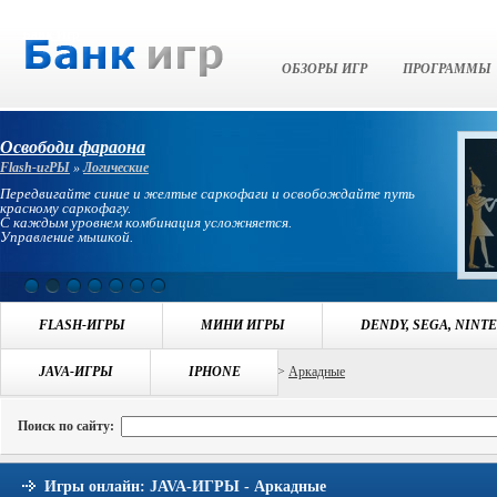
Банк Игр
ОБЗОРЫ ИГР
ПРОГРАММЫ
Освободи фараона
Flash-игРЫ
»
Логические
Передвигайте синие и желтые саркофаги и освобождайте путь
красному саркофагу.
С каждым уровнем комбинация усложняется.
Управление мышкой.
FLASH-ИГРЫ
МИНИ ИГРЫ
DENDY, SEGA, NINT
Навигация:
JAVA-ИГРЫ
БАНК ИГР
>>
ИГРЫ JAVA-ИГРЫ
IPHONE
>>
Аркадные
Поиск по сайту:
Игры онлайн: JAVA-ИГРЫ - Аркадные