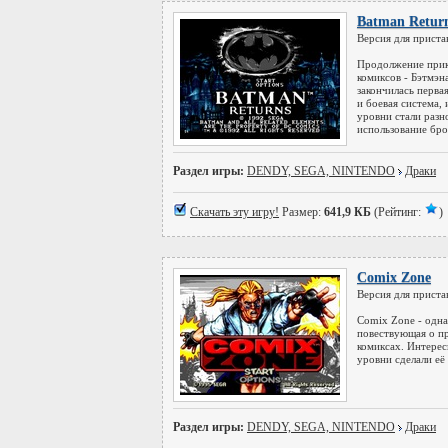
Batman Retur
Версия для приста
Продолжение прик
комиксов - Бэтмэн
закончилась перва
и боевая система, 
уровни стали разн
использование бр
Раздел игры:
DENDY, SEGA, NINTENDO
Драки
Скачать эту игру!
Размер:
641,9 КБ
(Рейтинг:
)
Comix Zone
Версия для приста
Comix Zone - одна
повествующая о п
комиксах. Интерес
уровни сделали её
Раздел игры:
DENDY, SEGA, NINTENDO
Драки