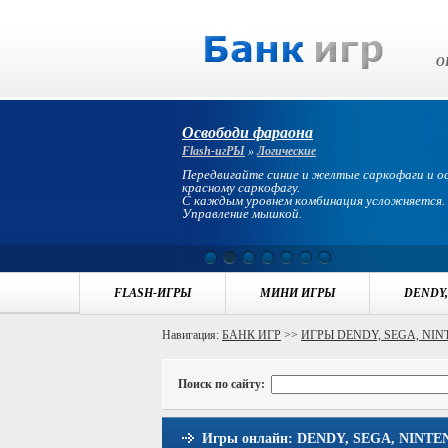
Банк Игр
О
Освободи фараона
Flash-игРЫ
»
Логические
Передвигайте синие и желтые саркофаги и 
красному саркофагу.
С каждым уровнем комбинация усложняется.
Управление мышкой.
FLASH-ИГРЫ
МИНИ ИГРЫ
DENDY,
Навигация:
БАНК ИГР
>>
ИГРЫ DENDY, SEGA, NI
Поиск по сайту:
Игры онлайн: DENDY, SEGA, NINTEN