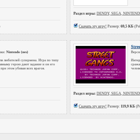
Раздел игры:
DENDY, SEGA, NINTEN
)
Скачать эту игру!
Размер:
69,5 КБ
(Ре
Stre
вки:
Nintendo (nes)
Верси
ля любителей супермена. Игра по типу
Интер
авныму герою дают задание и он его
сража
при этом убивая всех врагов.
челов
Раздел игры:
DENDY, SEGA, NINTEN
Скачать эту игру!
Размер:
119,9 КБ
(Р