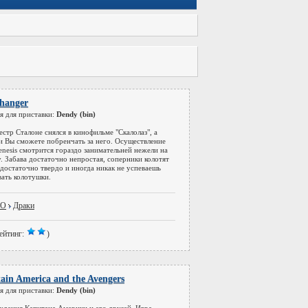
fhanger
я для приставки:
Dendy (bin)
естр Сталоне снялся в кинофильме "Скалолаз", а
и Вы сможете побренчать за него. Осуществление
enesis смотрится гораздо занимательней нежели на
. Забава достаточно непростая, соперники колотят
достаточно твердо и иногда никак не успеваешь
вать колотушки.
DO
Драки
ейтинг:
)
ain America and the Avengers
я для приставки:
Dendy (bin)