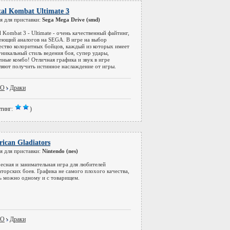
al Kombat Ultimate 3
я для приставки:
Sega Mega Drive (smd)
l Kombat 3 - Ultimate - очень качественный файтинг,
еющий аналогов на SEGA. В игре на выбор
ство колоритных бойцов, каждый из которых имеет
уникальный стиль ведения боя, супер удары,
чные комбо! Отличная графика и звук в игре
ляют получить истинное наслаждение от игры.
DO
Драки
тинг:
)
ican Gladiators
я для приставки:
Nintendo (nes)
есная и занимательная игра для любителей
аторских боев. Графика не самого плохого качества,
ь можно одному и с товарищем.
DO
Драки