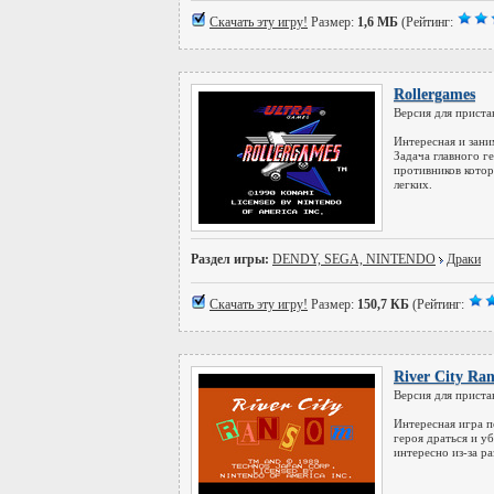
Скачать эту игру!
Размер:
1,6 МБ
(Рейтинг:
Rollergames
Версия для приста
Интересная и зани
Задача главного ге
противников котор
легких.
Раздел игры:
DENDY, SEGA, NINTENDO
Драки
Скачать эту игру!
Размер:
150,7 КБ
(Рейтинг:
River City Ra
Версия для приста
Интересная игра п
героя драться и уб
интересно из-за р