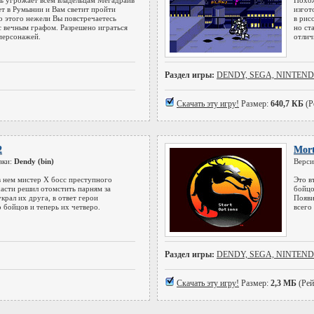
ь угрожает всем владельцам Мегадрайв
Похож
ет в Румынии и Вам светит пройти
изгот
о этого нежели Вы повстречаетесь
в рис
с вечным графом. Разрешено играться
но ст
 персонажей.
отлич
Раздел игры:
DENDY, SEGA, NINTEN
Скачать эту игру!
Размер:
640,7 КБ
(Р
2
Mort
вки:
Dendy (bin)
Верси
 нем мистер Х босс преступного
Это в
части решил отомстить парням за
бойцо
крал их друга, в ответ герои
Появи
 бойцов и теперь их четверо.
всего
Раздел игры:
DENDY, SEGA, NINTEN
Скачать эту игру!
Размер:
2,3 МБ
(Рей