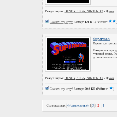
Раздел игры:
DENDY, SEGA, NINTENDO
Драки
Скачать эту игру!
Размер:
121 КБ
(Рейтинг:
Superman
Версия для приста
Интересная игра д
уличной драки. Гл
должен выполнить 
Раздел игры:
DENDY, SEGA, NINTENDO
Драки
Скачать эту игру!
Размер:
90,6 КБ
(Рейтинг:
)
Страницы игр:
4 (самые новые)
|
3
|
2 |
1