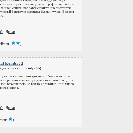
дения Капитана Америки и его друзей. Игра
овлена сообразно комиксу, видеографика проявлена
ованной манере, все совсем пристойно смотрится,
атичный бэкграунд выглядел бы еще лучше. В целом
но.
DO
Драки
ейтинг:
)
al Kombat 2
я для приставки:
Dendy (bin)
торая часть известной трилогии. Увеличено число
в и приёмов, а также графика стала намного лучше.
лась возможность не только добивания, но и много
 интересного.
DO
Драки
тинг:
)