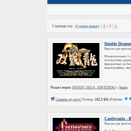
Страницы игр:
4 (самые новые)
|
3
|
2 |
1
Double Drago
Версия для приста
Исключительно 1-
последствии данна
фаворитных на Gen
видеографика, зву
Раздел игры:
DENDY, SEGA, NINTENDO
Драки
Скачать эту игру!
Размер:
242,5 КБ
(Рейтинг:
Castlevania - B
Версия для приста