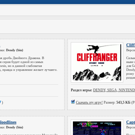
n
Clif
вки:
Dendy (bin)
Верси
ая дробь Двойного Дракона. В
Сильв
я серия будет одной из самых
ныне 
esis, но в данной слабоватая
для G
к, правда и управление желает лучшего.
Dendy
рожу 
разда
Раздел игры:
DENDY, SEGA, NINTEN
)
Скачать эту игру!
Размер:
543,5 КБ
(Р
loodlines
Capt
вки:
Dendy (bin)
Верси