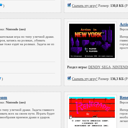
)
Скачать эту игру!
Размер:
130,8 КБ
(Р
Acti
вки:
Nintendo (nes)
Верси
мательная игра по типу уличной драки.
Интер
роя, катаясь на роликах, убивать
главн
ые тоже ездят на роликах. Задача не из
город
прост
Раздел игры:
DENDY, SEGA, NINTEN
)
Скачать эту игру!
Размер:
136,3 КБ
(Р
nsom
Rene
вки:
Nintendo (nes)
Верси
о типу уличной драки. Задача главного
Интер
ивать всех на своем пути. Играть будет
героя
азнообразия приемов драки и ударов.
необх
легки