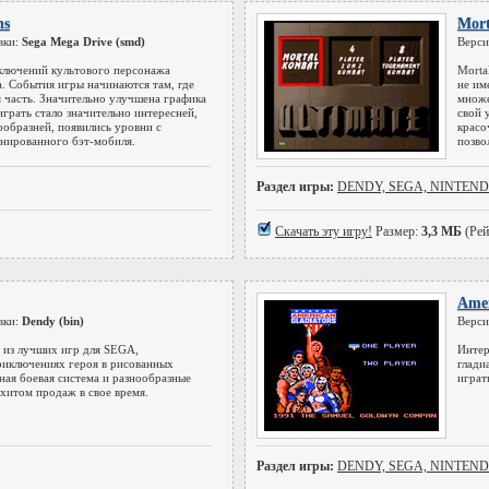
ns
Mort
вки:
Sega Mega Drive (smd)
Верси
лючений культового персонажа
Morta
а. События игры начинаются там, где
не им
я часть. Значительно улучшена графика
множе
играть стало значительно интересней,
свой 
ообразней, появились уровни с
красо
онированного бэт-мобиля.
позво
Раздел игры:
DENDY, SEGA, NINTEN
Скачать эту игру!
Размер:
3,3 МБ
(Рей
Amer
вки:
Dendy (bin)
Верси
 из лучших игр для SEGA,
Интер
риключениях героя в рисованных
глади
ная боевая система и разнообразные
играт
 хитом продаж в свое время.
Раздел игры:
DENDY, SEGA, NINTEN