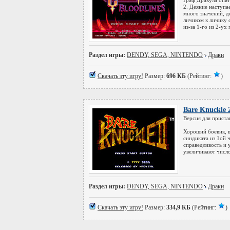
Граф Дракула опят
2. Деяние наступа
много значений, д
личиком к личику 
из-за 1-го из 2-ух
Раздел игры:
DENDY, SEGA, NINTENDO
Драки
Скачать эту игру!
Размер:
696 КБ
(Рейтинг:
)
Bare Knuckle 
Версия для приста
Хороший боевик, в
синдиката из 1ой 
справедливость и у
увеличивают число
Раздел игры:
DENDY, SEGA, NINTENDO
Драки
Скачать эту игру!
Размер:
334,9 КБ
(Рейтинг:
)