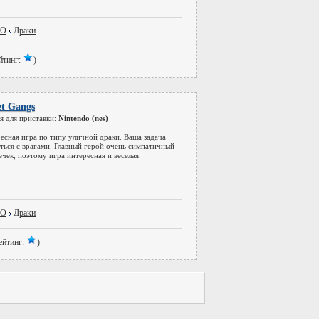
DO
Драки
йтинг:
)
et Gangs
я для приставки:
Nintendo (nes)
есная игра по типу уличной драки. Ваша задача
ться с врагами. Главный герой очень симпатичный
ечек, поэтому игра интересная и веселая.
DO
Драки
ейтинг:
)