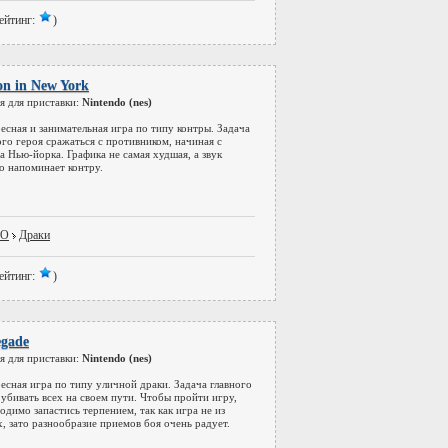
ейтинг:
)
on in New York
я для приставки:
Nintendo (nes)
есная и занимательная игра по типу контры. Задача
ого героя сражаться с противником, начиная с
а Нью-йорка. Графика не самая худшая, а звук
о напоминает контру.
DO
Драки
ейтинг:
)
gade
я для приставки:
Nintendo (nes)
есная игра по типу уличной драки. Задача главного
 убивать всех на своем пути. Чтобы пройти игру,
одимо запастись терпением, так как игра не из
х, зато разнообразие приемов боя очень радует.