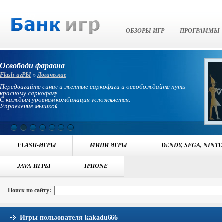
Банк Игр
ОБЗОРЫ ИГР
ПРОГРАММЫ
Освободи фараона
Flash-игРЫ
»
Логические
Передвигайте синие и желтые саркофаги и освобождайте путь
красному саркофагу.
С каждым уровнем комбинация усложняется.
Управление мышкой.
FLASH-ИГРЫ
МИНИ ИГРЫ
DENDY, SEGA, NINT
Навигация:
JAVA-ИГРЫ
БАНК ИГР
>>
Игры от kakadu666
IPHONE
Поиск по сайту:
Игры пользователя kakadu666