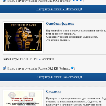
Играть в эту игру онлайн!
Размер:
353,9 КБ
(Рейтинг:
)
В игру играли онлайн
7100
человек(а)
Освободи фараона
Передвигайте синие и желтые саркофаги и освобож
путь красному саркофагу.
С каждым уровнем комбинация усложняется.
Управление мышкой.
Раздел игры:
FLASH-ИГРЫ
Логические
Играть в эту игру онлайн!
Размер:
58,2 КБ
(Рейтинг:
)
В игру играли онлайн
3523
человек(а)
Сисадмин
Проверка на профпригодность для сисадминов. Зад
ответить на поставленные вопросы. Садитесь за
клавиатуру и начинайте ломать голову над теми