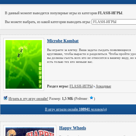
В данный момент выводятся популярные игры из категории
FLASH-ИГРЫ
.
Вы можете выбрать, из какой категории выводить игры:
Microbe Kombat
Вы играете за клетку. Ваша задача съедать появляющиеся
кругляшки, чтобы вырасти и разделиться. Чтобы пройти ур
вы должны съесть всех кто не относится к вашему виду, но
есть только тех кто меньше вас.
Раздел игры:
FLASH-ИГРЫ
Аркадные
Играть в эту игру онлайн!
Размер:
1,5 МБ
(Рейтинг:
)
В игру играли онлайн
108941
человек(а)
Happy Wheels