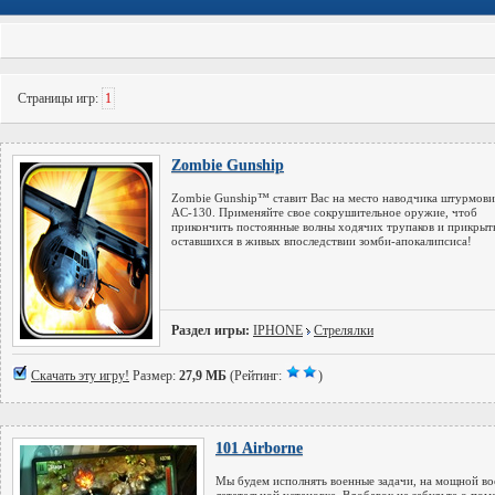
Страницы игр:
1
Zombie Gunship
Zombie Gunship™ ставит Вас на место наводчика штурмови
AC-130. Применяйте свое сокрушительное оружие, чтоб
прикончить постоянные волны ходячих трупаков и прикрыт
оставшихся в живых впоследствии зомби-апокалипсиса!
Раздел игры:
IPHONE
Стрелялки
Скачать эту игру!
Размер:
27,9 МБ
(Рейтинг:
)
101 Airborne
Мы будем исполнять военные задачи, на мощной во