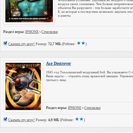
летательной установке. Вдобавок не забудьте о пом
воздуха своих союзников. Чем больше неприятельс
объектов Вы разрушите - тем больше заработаете и
$, на которые в последствии возможно закупать пи
и ракеты.
Раздел игры:
IPHONE
Стрелялки
Скачать эту игру!
Размер:
72,7 МБ
(Рейтинг:
)
Ace Destroyer
1945 год Тихоокеанский воздушный бой. Вы управляете С-
Ваша задача - - отразить атаку вражеской авиации. Управлен
третьего лица.
Раздел игры:
IPHONE
Стрелялки
Скачать эту игру!
Размер:
4,9 МБ
(Рейтинг:
)