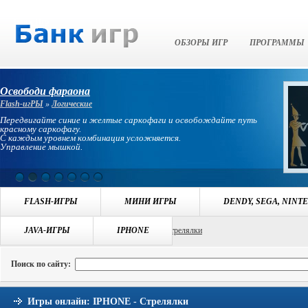
Банк Игр
ОБЗОРЫ ИГР
ПРОГРАММЫ
Освободи фараона
Flash-игРЫ
»
Логические
Передвигайте синие и желтые саркофаги и освобождайте путь
красному саркофагу.
С каждым уровнем комбинация усложняется.
Управление мышкой.
FLASH-ИГРЫ
МИНИ ИГРЫ
DENDY, SEGA, NINT
Навигация:
JAVA-ИГРЫ
БАНК ИГР
>>
ИГРЫ IPHONE
IPHONE
>>
Стрелялки
Поиск по сайту:
Игры онлайн: IPHONE - Стрелялки