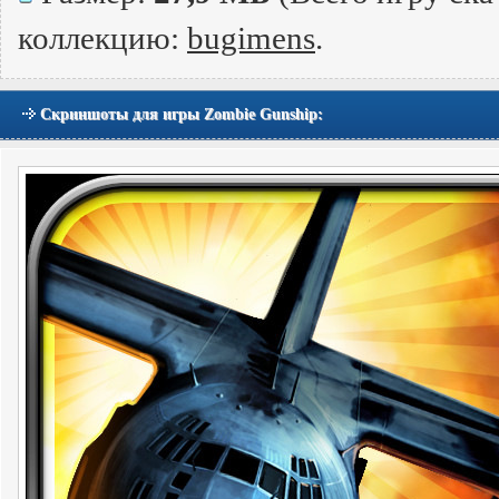
коллекцию:
bugimens
.
Скриншоты для игры Zombie Gunship: