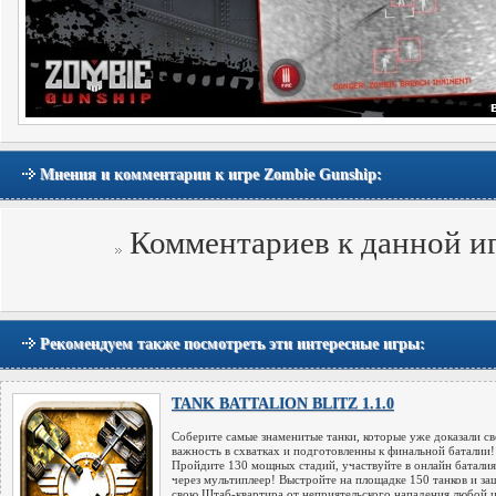
Мнения и комментарии к игре Zombie Gunship:
Комментариев к данной иг
Рекомендуем также посмотреть эти интересные игры:
TANK BATTALION BLITZ 1.1.0
Соберите самые знаменитые танки, которые уже доказали с
важность в схватках и подготовленны к финальной баталии!
Пройдите 130 мощных стадий, участвуйте в онлайн батали
через мультиплеер! Выстройте на площадке 150 танков и за
свою Штаб-квартира от неприятельского нападения любой 