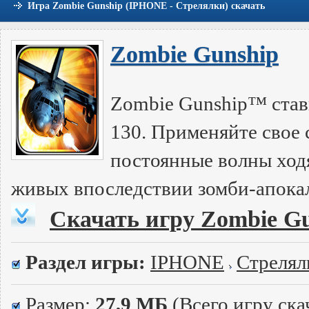
Игра Zombie Gunship (IPHONE - Стрелялки) скачать
Zombie Gunship
Zombie Gunship™ став
130. Применяйте свое
постоянные волны ход
живых впоследствии зомби-апока
Скачать игру Zombie G
Раздел игры:
IPHONE
Стрелял
Размер:
27,9 МБ
(Всего игру ска