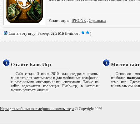
Раздел игры:
IPHONE
Стрелялки
Скачать эту игру!
Размер:
62,5 МБ
(Рейтинг:
)
О сайте Банк Игр
Миссия сайт
Сайт создан 5 июня 2010 года, содержит архивы
Основная мис
мини игр для компьютера и для мобильных телефонов
наиболее
полную
с различными операционными системами. Также на
теме игр. Сдел
сайте содержится коллекция Flash-игр, в которые
минимальном коли
можно поиграть онлайн.
Игры для мобильных телефонов и компьютера
© Copyright 2026