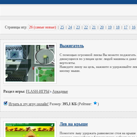
Страницы игр:
26 (самые новые)
|
25
|
24
|
23
|
22
|
21
|
20
|
19
|
18
|
17
|
16
Выжигатель
С помощью огромной линзы Вы можете поджигать
движущиеся по улицам цели: людей машины и даже
вертолеты.
Наведите линзу на цель, нажмите и удерживайте ле
кнопку мыши.
Раздел игры:
FLASH-ИГРЫ
Аркадные
Играть в эту игру онлайн!
Размер:
395,1 КБ
(Рейтинг:
)
Лев на крыше
Помогите льву удержать равновесие стоя на крыше