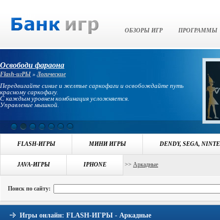
Банк Игр
ОБЗОРЫ ИГР
ПРОГРАММЫ
Освободи фараона
Flash-игРЫ
»
Логические
Передвигайте синие и желтые саркофаги и освобождайте путь
красному саркофагу.
С каждым уровнем комбинация усложняется.
Управление мышкой.
FLASH-ИГРЫ
МИНИ ИГРЫ
DENDY, SEGA, NINT
Навигация:
JAVA-ИГРЫ
БАНК ИГР
>>
ИГРЫ FLASH-ИГРЫ
IPHONE
>>
Аркадные
Поиск по сайту:
Игры онлайн: FLASH-ИГРЫ - Аркадные