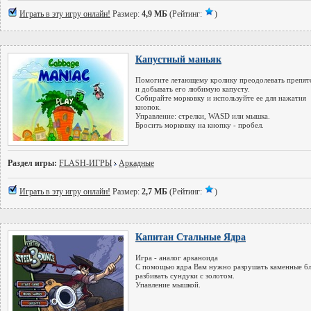
Играть в эту игру онлайн!
Размер:
4,9 МБ
(Рейтинг:
)
Капустный маньяк
Помогите летающему кролику преодолевать препят
и добывать его любимую капусту.
Собирайте морковку и используйте ее для нажатия
кнопок.
Управление: стрелки, WASD или мышка.
Бросить морковку на кнопку - пробел.
Раздел игры:
FLASH-ИГРЫ
Аркадные
Играть в эту игру онлайн!
Размер:
2,7 МБ
(Рейтинг:
)
Капитан Стальные Ядра
Игра - аналог арканоида
С помощью ядра Вам нужно разрушать каменные бл
разбивать сундуки с золотом.
Упавление мышкой.