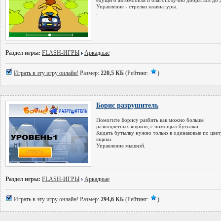
едущего автомобиля и благополучно добраться до 
Управление - стрелки клавиатуры.
.
Раздел игры:
FLASH-ИГРЫ
Аркадные
Играть в эту игру онлайн!
Размер:
220,5 КБ
(Рейтинг:
)
Борис разрушитель
Помогите Борису разбить как можно больше
разноцветных ящиков, с помощью бутылки.
Кидать бутылку нужно только в одинаковые по цвет
ящики.
Управление мышкой.
Раздел игры:
FLASH-ИГРЫ
Аркадные
Играть в эту игру онлайн!
Размер:
294,6 КБ
(Рейтинг:
)