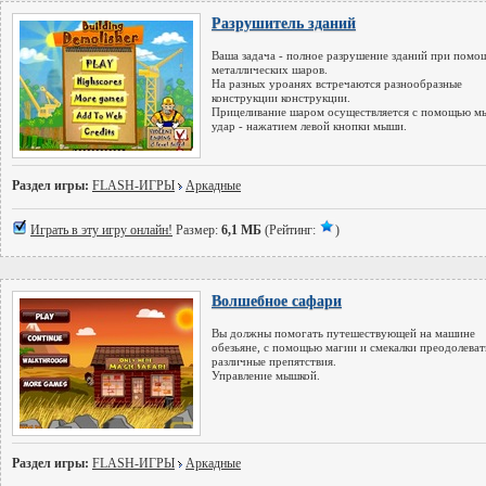
Разрушитель зданий
Ваша задача - полное разрушение зданий при помо
металлических шаров.
На разных уроанях встречаются разнообразные
конструкции конструкции.
Прицеливание шаром осуществляется с помощью м
удар - нажатием левой кнопки мыши.
Раздел игры:
FLASH-ИГРЫ
Аркадные
Играть в эту игру онлайн!
Размер:
6,1 МБ
(Рейтинг:
)
Волшебное сафари
Вы должны помогать путешествующей на машине
обезьяне, с помощью магии и смекалки преодолеват
различные препятствия.
Управление мышкой.
Раздел игры:
FLASH-ИГРЫ
Аркадные