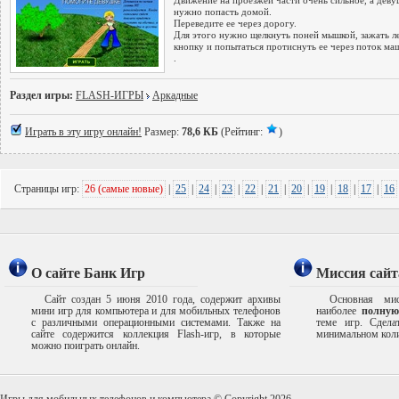
Движение на проезжей части очень сильное, а деву
нужно попасть домой.
Переведите ее через дорогу.
Для этого нужно щелкнуть поней мышкой, зажать л
кнопку и попытаться протиснуть ее через поток ма
.
Раздел игры:
FLASH-ИГРЫ
Аркадные
Играть в эту игру онлайн!
Размер:
78,6 КБ
(Рейтинг:
)
Страницы игр:
26 (самые новые)
|
25
|
24
|
23
|
22
|
21
|
20
|
19
|
18
|
17
|
16
О сайте Банк Игр
Миссия сайт
Сайт создан 5 июня 2010 года, содержит архивы
Основная мис
мини игр для компьютера и для мобильных телефонов
наиболее
полную
с различными операционными системами. Также на
теме игр. Сдел
сайте содержится коллекция Flash-игр, в которые
минимальном коли
можно поиграть онлайн.