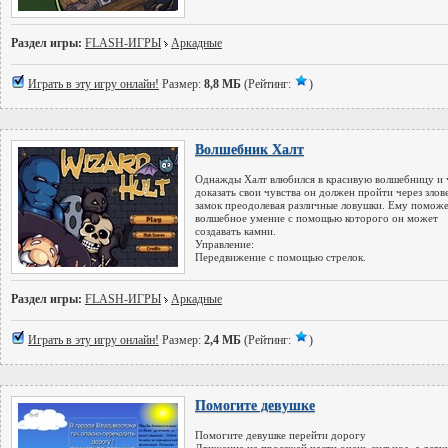
Раздел игры:
FLASH-ИГРЫ
Аркадные
Играть в эту игру онлайн!
Размер:
8,8 МБ
(Рейтинг:
)
Волшебник Халт
Однажды Халт влюбился в красивую волшебницу и
доказать свои чувства он должен пройти через зло
замок преодолевая различные ловушки. Ему помож
волшебное умение с помощью которого он может
создавать камни.
Управление:
Передвижение с помощью стрелок.
Раздел игры:
FLASH-ИГРЫ
Аркадные
Играть в эту игру онлайн!
Размер:
2,4 МБ
(Рейтинг:
)
Помогите девушке
Помогите девушке перейти дорогу