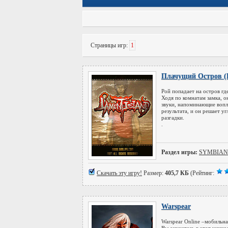
Страницы игр:
1
Плачущий Остров (L
Рой попадает на остров гд
Ходя по комнатам замка, 
звуки, напоминающие вопл
результата, и он решает у
разгадки.
.
Раздел игры:
SYMBIAN
Скачать эту игру!
Размер:
405,7 КБ
(Рейтинг:
Warspear
Warspear Online –мобильна