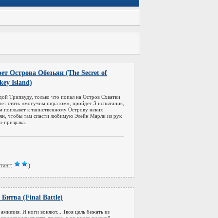
ет Острова Обезьян (The Secret of
ey Island)
ой Трипвуду, только что попал на Остров Схватки
ает стать «могучим пиратом», пройдет 3 испытания,
ем поплывет к таинственному Острову неких
ян, чтобы там спасти любимую Элейн Марли из рук
а-призрака.
тинг:
)
Битва (Final Battle)
 амнезия. И ноги воняют... Твоя цель бежать из