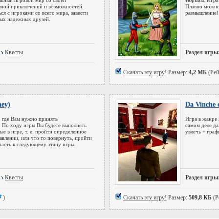
льный игровой мир со своей
тюрьмы. Игра 
лной приключений и возможностей.
Плавно можно 
я с игроками со всего мира, завести
размышление!
вых надежных друзей.
Квесты
Раздел игры
Скачать эту игру!
Размер:
4,2 МБ
(Рей
ey)
Da Vinche 
, где Вам нужно принять
Игра в жанре 
. По ходу игры Вы будете выполнять
самом деле да
ые в игре, т. е. пройти определенное
увлечь + графи
влении, или что то повернуть, пройти
пасть к следующему этапу игры.
Квесты
Раздел игры
)
Скачать эту игру!
Размер:
509,8 КБ
(Р