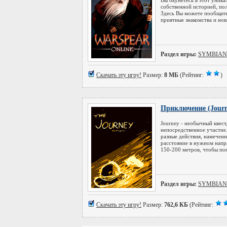
Вы окунетесь в этот уника
собственной историей, по
Здесь Вы можете пообщатьс
приятные знакомства и но
Раздел игры:
SYMBIAN
Скачать эту игру!
Размер:
8 МБ
(Рейтинг:
)
Приключение (Journ
Journey - необычный квест
непосредственное участие
разные действия, намеченн
расстояние в нужном напра
150-200 метров, чтобы по
Раздел игры:
SYMBIAN
Скачать эту игру!
Размер:
762,6 КБ
(Рейтинг: