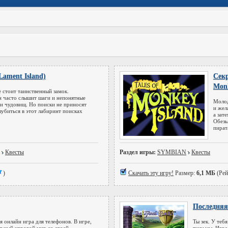
ament Island)
Секр
Monk
е стоит таинственный замок.
он часто слышит шаги и непонятные
Молод
и чудовищ. Но поиски не приносят
и жел
глубиться в этот лабиринт поисках
а зат
Обезь
пират
Квесты
Раздел игры:
SYMBIAN
Квесты
)
Скачать эту игру!
Размер:
6,1 МБ
(Рей
Последняя 
я онлайн игра для телефонов. В игре,
Ты зек. У тебя