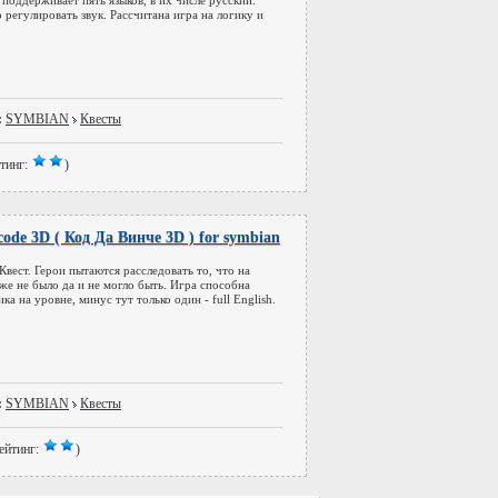
поддерживает пять языков, в их числе русский.
регулировать звук. Рассчитана игра на логику и
:
SYMBIAN
Квесты
тинг:
)
code 3D ( Код Да Винче 3D ) for symbian
Квест. Герои пытаются расследовать то, что на
же не было да и не могло быть. Игра способна
ка на уровне, минус тут только один - full English.
:
SYMBIAN
Квесты
ейтинг:
)