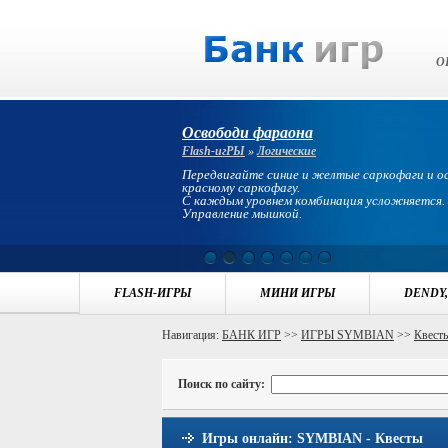
Банк Игр
О
Освободи фараона
Flash-игРЫ
»
Логические
Передвигайте синие и желтые саркофаги и 
красному саркофагу.
С каждым уровнем комбинация усложняется.
Управление мышкой.
FLASH-ИГРЫ
МИНИ ИГРЫ
DENDY,
Навигация:
БАНК ИГР
>>
ИГРЫ SYMBIAN
>>
Квест
Поиск по сайту:
Игры онлайн: SYMBIAN - Квесты