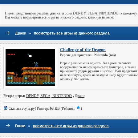
Ниже представлены разделы для категории DENDY, SEGA, NINTENDO, к каждому п
Вы можете посмотреть все игры из нужного раздела, кликнув на него:
»
Драки
посмотреть все игры из данного раздела
Challenge of the Dragon
Версия для приставки:
Nintendo (nes)
Игра с режимом на одного. Вы в роли человека
вооруженного мечом крамсаете монстров, а также
применяете удары руками и ногами. Вам предстоит
нелегкий путь, враги на каждом шагу будут пытать
отнять у Вас жизнь.
Раздел игры:
DENDY, SEGA, NINTENDO
Драки
Скачать эту игру!
Размер:
63 КБ
(Рейтинг:
)
»
Гонки
посмотреть все игры из данного раздела