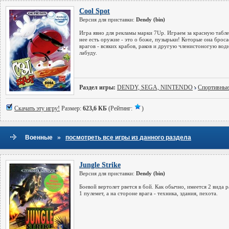
Cool Spot
Версия для приставки:
Dendy (bin)
Игра явно для рекламы марки 7Up. Играем за красную табле
нее есть оружие - это о боже, пузырьки! Которые она броса
врагов - всяких крабов, раков и другую членистоногую во
лабуду.
Раздел игры:
DENDY, SEGA, NINTENDO
Спортивны
Скачать эту игру!
Размер:
623,6 КБ
(Рейтинг:
)
»
Военные
посмотреть все игры из данного раздела
Jungle Strike
Версия для приставки:
Dendy (bin)
Боевой вертолет рвется в бой. Как обычно, имеется 2 вида р
1 пулемет, а на стороне врага - техника, здания, пехота.