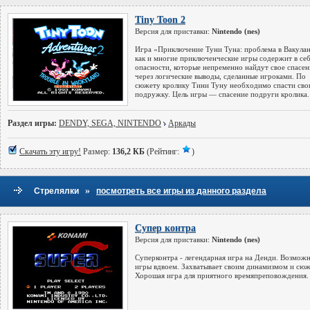
Tiny Toon 2
Версия для приставки:
Nintendo (nes)
Игра «Приключение Туни Туна: проблема в Вакулан
как и многие приключенческие игры содержит в се
опасности, которые непременно найдут свое спасен
через логические выводы, сделанные игроками. По
сюжету кролику Тини Туну необходимо спасти св
подружку. Цель игры — спасение подруги кролика.
Раздел игры:
DENDY, SEGA, NINTENDO
Аркады
Скачать эту игру!
Размер:
136,2 КБ
(Рейтинг:
)
»
Стрелялки
посмотреть все игры из данного раздела
Супер контра
Версия для приставки:
Nintendo (nes)
Суперконтра - легендарная игра на Денди. Возмож
игры вдвоем. Захватывает своим динамизмом и сю
Хорошая игра для приятного времяпреповождения.