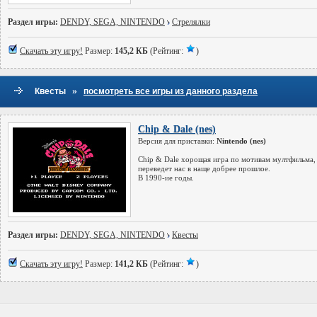
Раздел игры:
DENDY, SEGA, NINTENDO
Стрелялки
Скачать эту игру!
Размер:
145,2 КБ
(Рейтинг:
)
»
Квесты
посмотреть все игры из данного раздела
Chip & Dale (nes)
Версия для приставки:
Nintendo (nes)
Chip & Dale хорощая игра по мотивам мултфильма,
переведет нас в наще добрее прошлое.
В 1990-ие годы.
Раздел игры:
DENDY, SEGA, NINTENDO
Квесты
Скачать эту игру!
Размер:
141,2 КБ
(Рейтинг:
)