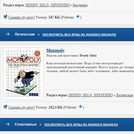
Раздел игры:
DENDY, SEGA, NINTENDO
Бродилки
Скачать эту игру!
Размер:
547 КБ
(Рейтинг:
)
»
Логические
посмотреть все игры из данного раздела
Monopoly
Версия для приставки:
Dendy (bin)
Классическая монополия. Игра точно воспроизводит
оригинальный настольный вариант. Могут играть до четыр
человек, любой может быть либо человеком, либо компьюте
Раздел игры:
DENDY, SEGA, NINTENDO
Логические
Скачать эту игру!
Размер:
242,3 КБ
(Рейтинг:
)
»
Спортивные
посмотреть все игры из данного раздела