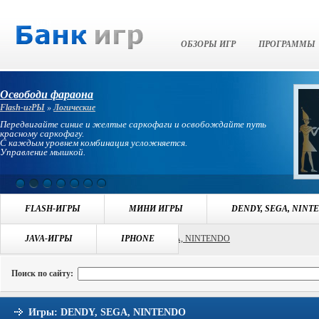
Банк Игр
ОБЗОРЫ ИГР
ПРОГРАММЫ
Освободи фараона
Flash-игРЫ
»
Логические
Передвигайте синие и желтые саркофаги и освобождайте путь
красному саркофагу.
С каждым уровнем комбинация усложняется.
Управление мышкой.
FLASH-ИГРЫ
МИНИ ИГРЫ
DENDY, SEGA, NINT
Навигация:
JAVA-ИГРЫ
БАНК ИГР
>>
ИГРЫ DENDY, SEGA, NINTENDO
IPHONE
Поиск по сайту:
Игры: DENDY, SEGA, NINTENDO