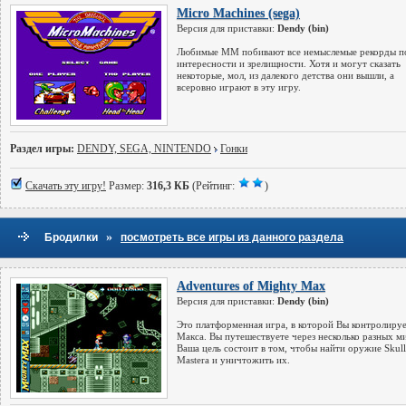
Micro Machines (sega)
Версия для приставки:
Dendy (bin)
Любимые ММ побивают все немыслемые рекорды п
интересности и зрелищности. Хотя и могут сказать
некоторые, мол, из далекого детства они вышли, а
всеровно играют в эту игру.
Раздел игры:
DENDY, SEGA, NINTENDO
Гонки
Скачать эту игру!
Размер:
316,3 КБ
(Рейтинг:
)
»
Бродилки
посмотреть все игры из данного раздела
Adventures of Mighty Max
Версия для приставки:
Dendy (bin)
Это платформенная игра, в которой Вы контролиру
Макса. Вы путешествуете через несколько разных м
Ваша цель состоит в том, чтобы найти оружие Skull
Masterа и уничтожить их.