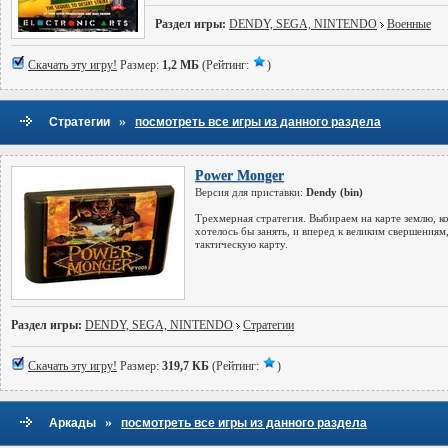
Раздел игры:
DENDY, SEGA, NINTENDO
Военные
Скачать эту игру!
Размер:
1,2 МБ
(Рейтинг:
)
»
Стратегии
посмотреть все игры из данного раздела
Power Monger
Версия для приставки:
Dendy (bin)
Трехмерная стратегия. Выбираем на карте землю, к
хотелось бы занять, и вперед к великим свершениям,
тактическую карту.
Раздел игры:
DENDY, SEGA, NINTENDO
Стратегии
Скачать эту игру!
Размер:
319,7 КБ
(Рейтинг:
)
»
Аркады
посмотреть все игры из данного раздела