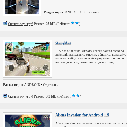
Раздел игры:
ANDROID
Стрелялки
Скачать эту игру!
Размер:
23 МБ
(Рейтинг:
)
Gangstar
ГТА для андроида. Игроку дается полная свобода
действий: выполняйте миссии, убивайте, покупайте
машины, найдите свою любимую радиостанцию и
наслаждайтесь музыкой, исследуйте город.
Раздел игры:
ANDROID
Стрелялки
Скачать эту игру!
Размер:
3,5 МБ
(Рейтинг:
)
Aliens Invasion for Android 1.9
Aliens Invasion это веселая и захватывающая игра в 