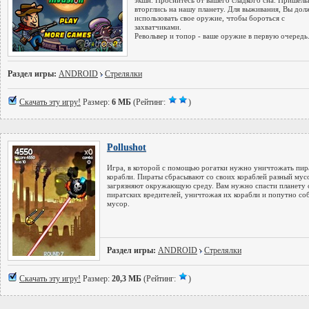
экшн. Проснитесь от вашего сладкого сна. Пришел
вторглись на нашу планету. Для выживания, Вы до
использовать свое оружие, чтобы бороться с
захватчиками.
Револьвер и топор - ваше оружие в первую очередь
Раздел игры:
ANDROID
Стрелялки
Скачать эту игру!
Размер:
6 МБ
(Рейтинг:
)
Pollushot
Игра, в которой с помощью рогатки нужно уничтожать пир
корабли. Пираты сбрасывают со своих кораблей разный мус
загрязняют окружающую среду. Вам нужно спасти планету 
пиратских вредителей, уничтожая их корабли и попутно со
мусор.
Раздел игры:
ANDROID
Стрелялки
Скачать эту игру!
Размер:
20,3 МБ
(Рейтинг:
)