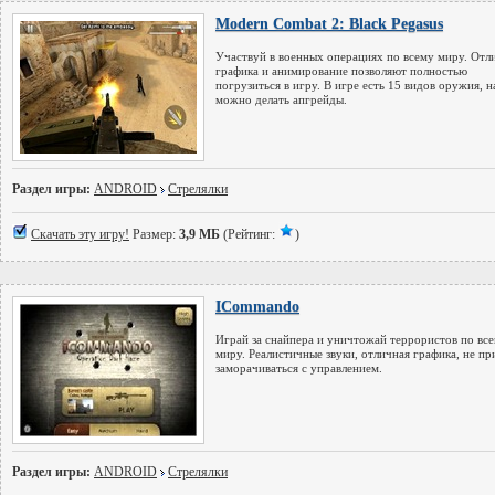
Modern Combat 2: Black Pegasus
Участвуй в военных операциях по всему миру. Отл
графика и анимирование позволяют полностью
погрузиться в игру. В игре есть 15 видов оружия, н
можно делать апгрейды.
Раздел игры:
ANDROID
Стрелялки
Скачать эту игру!
Размер:
3,9 МБ
(Рейтинг:
)
ICommando
Играй за снайпера и уничтожай террористов по вс
миру. Реалистичные звуки, отличная графика, не пр
заморачиваться с управлением.
Раздел игры:
ANDROID
Стрелялки