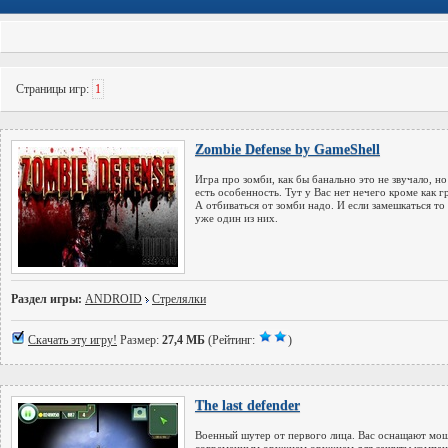
Страницы игр:
1
Zombie Defense by GameShell
Игра про зомби, как бы банально это не звучало, но
есть особенность. Тут у Вас нет нечего кроме как г
А отбиваться от зомби надо. И если замешкаться то
уже один из них.
Раздел игры:
ANDROID
Стрелялки
Скачать эту игру!
Размер:
27,4 МБ
(Рейтинг:
)
The last defender
Военный шутер от первого лица. Вас оснащают мо