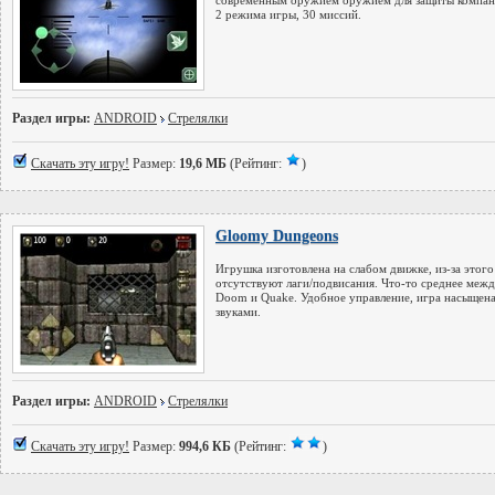
современным оружием оружием для защиты компан
2 режима игры, 30 миссий.
Раздел игры:
ANDROID
Стрелялки
Скачать эту игру!
Размер:
19,6 МБ
(Рейтинг:
)
Gloomy Dungeons
Игрушка изготовлена на слабом движке, из-за этого
отсутствуют лаги/подвисания. Что-то среднее меж
Doom и Quake. Удобное управление, игра насыщен
звуками.
Раздел игры:
ANDROID
Стрелялки
Скачать эту игру!
Размер:
994,6 КБ
(Рейтинг:
)