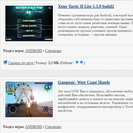
Xeno Tactic II Lite 1.3.0 build2
Отменно сделанная игра для Android, в которой ну
оборонять собственную базу от нашествия противн
ставя на их пути самые различные военные вышки.
могут палить лазером, ракетами, плазмой. Одни
разновидности оружия успешнее против наземного
соперника, остальные — против авиации.
Раздел игры:
ANDROID
Стрелялки
Скачать эту игру!
Размер:
5,5 МБ
(Рейтинг:
)
Gangstar: West Coast Hustle
Это клон GTA! Как и ожидалось, абсолютная свобо
действий Вам обеспечена. Исполняйте миссии,
зарабатывайте деньги и тратьте их на покупку нов
автомобилей и на остальные мелочи. Управление оч
комфортное: поддерживаются акселерометр и Touc
джойстик.
Раздел игры:
ANDROID
Стрелялки