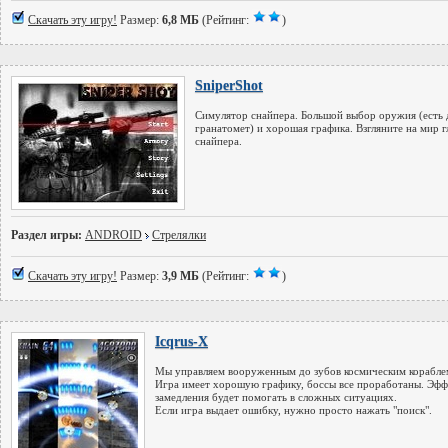
Скачать эту игру!
Размер:
6,8 МБ
(Рейтинг:
)
SniperShot
Симулятор снайпера. Большой выбор оружия (есть
гранатомет) и хорошая графика. Взгляните на мир г
снайпера.
Раздел игры:
ANDROID
Стрелялки
Скачать эту игру!
Размер:
3,9 МБ
(Рейтинг:
)
Icqrus-X
Мы управляем вооруженным до зубов космическим корабле
Игра имеет хорошую графику, боссы все проработаны. Эфф
замедления будет помогать в сложных ситуациях.
Если игра выдает ошибку, нужно просто нажать "поиск".