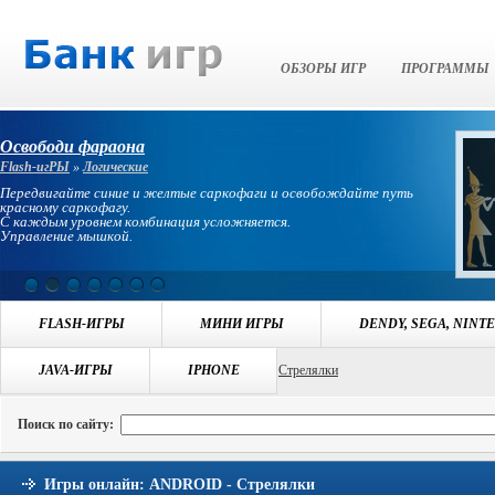
Банк Игр
ОБЗОРЫ ИГР
ПРОГРАММЫ
Освободи фараона
Flash-игРЫ
»
Логические
Передвигайте синие и желтые саркофаги и освобождайте путь
красному саркофагу.
С каждым уровнем комбинация усложняется.
Управление мышкой.
FLASH-ИГРЫ
МИНИ ИГРЫ
DENDY, SEGA, NINT
Навигация:
JAVA-ИГРЫ
БАНК ИГР
>>
ИГРЫ ANDROID
IPHONE
>>
Стрелялки
Поиск по сайту:
Игры онлайн: ANDROID - Стрелялки