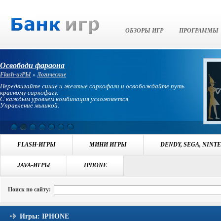
Банк Игр
ОБЗОРЫ ИГР
ПРОГРАММЫ
Освободи фараона
Flash-игРЫ
»
Логические
Передвигайте синие и желтые саркофаги и освобождайте путь
красному саркофагу.
С каждым уровнем комбинация усложняется.
Управление мышкой.
FLASH-ИГРЫ
МИНИ ИГРЫ
DENDY, SEGA, NINT
Навигация:
JAVA-ИГРЫ
БАНК ИГР
>>
ИГРЫ IPHONE
IPHONE
Поиск по сайту:
Игры: IPHONE