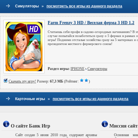
»
Симуляторы
посмотреть все игры из данного раздела
Farm Frenzy 3 HD / Веселая ферма 3 HD 1.2
Считаешь себя профи в садово-огородных начинаниях? В э
случае попытайся позаботиться сразу о 5 фермах в рамках 
игры! Подними отсталые хозяйства сразу на 5 материках и 
президентом местного фермерского союза!
Раздел игры:
IPHONE
Симуляторы
Скачать эту игру!
Размер:
67,3 МБ
(Рейтинг:
)
»
Карточные игры
посмотреть все игры из данного раздела
О сайте Банк Игр
Миссия сайт
Сайт создан 5 июня 2010 года, содержит архивы
Основная мис