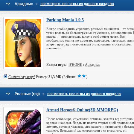
»
Аркадные
посмотреть все игры из данного раздела
Parking Mania 1.9.5
В игре необходимо управлять разными машинами – от легк
тачек вплоть до большегрузных грузовиков, одновременно 
задача - – припарковать тачку в требуемом месте. Вам
необходимо ездить по дорогам, переулкам, парковкам, лави
вокруг преград и остерегаться столкновения с остальными
машинами.
Раздел игры:
IPHONE
Аркадные
Скачать эту игру!
Размер:
31,3 МБ
(Рейтинг:
)
»
Ролевые (rpg)
посмотреть все игры из данного раздела
Armed Heroes© Online(3D MMORPG)
После веков мира, спустилась темнота, заливая территорию
кровью и хаосом. Лорды из палаты старых дней пропали од
другим, оставив человека, дрожащего и стонущего в безыс
темноте. Всевышний зла открыл свои очи в темноте, он