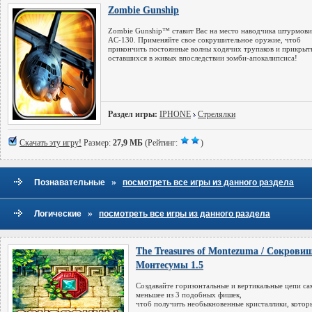
Zombie Gunship
Zombie Gunship™ ставит Вас на место наводчика штурмови
AC-130. Применяйте свое сокрушительное оружие, чтоб
прикончить постоянные волны ходячих трупаков и прикрыт
оставшихся в живых впоследствии зомби-апокалипсиса!
Раздел игры:
IPHONE
Стрелялки
Скачать эту игру!
Размер:
27,9 МБ
(Рейтинг:
)
»
Познавательные
посмотреть все игры из данного раздела
»
Логические
посмотреть все игры из данного раздела
The Treasures of Montezuma / Сокрови
Монтесумы 1.5
Создавайте горизонтальные и вертикальные цепи са
меньшее из 3 подобных фишек,
чтоб получить необыкновенные кристаллики, котор