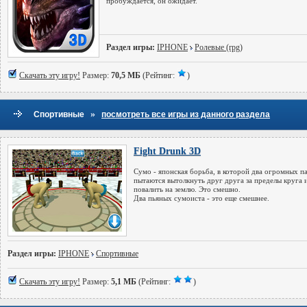
пробуждается, он ожидает.
Раздел игры:
IPHONE
Ролевые (rpg)
Скачать эту игру!
Размер:
70,5 МБ
(Рейтинг:
)
»
Спортивные
посмотреть все игры из данного раздела
Fight Drunk 3D
Сумо - японская борьба, в которой два огромных п
пытаются вытолкнуть друг друга за пределы круга 
повалить на землю. Это смешно.
Два пьяных сумоиста - это еще смешнее.
Раздел игры:
IPHONE
Спортивные
Скачать эту игру!
Размер:
5,1 МБ
(Рейтинг:
)