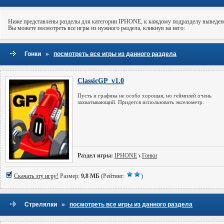
Ниже представлены разделы для категории IPHONE, к каждому подразделу выведено
Вы можете посмотреть все игры из нужного раздела, кликнув на него:
»
Гонки
посмотреть все игры из данного раздела
ClassicGP_v1.0
Пусть и графика не особо хорошая, но геймплей очень
захватывающий. Придется использовать экселометр.
Раздел игры:
IPHONE
Гонки
Скачать эту игру!
Размер:
9,8 МБ
(Рейтинг:
)
»
Стрелялки
посмотреть все игры из данного раздела