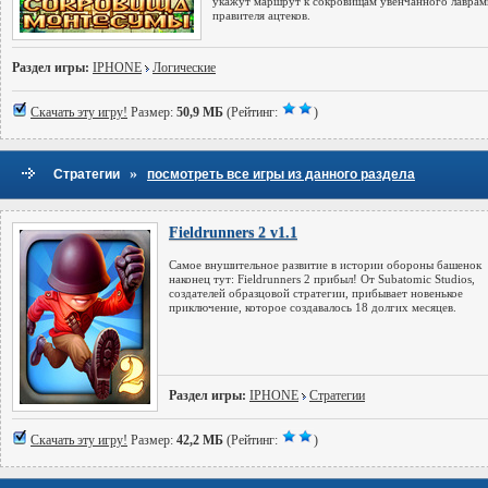
укажут маршрут к сокровищам увенчанного лаврам
правителя ацтеков.
Раздел игры:
IPHONE
Логические
Скачать эту игру!
Размер:
50,9 МБ
(Рейтинг:
)
»
Стратегии
посмотреть все игры из данного раздела
Fieldrunners 2 v1.1
Самое внушительное развитие в истории обороны башенок
наконец тут: Fieldrunners 2 прибыл! От Subatomic Studios,
создателей образцовой стратегии, прибывает новенькое
приключение, которое создавалось 18 долгих месяцев.
Раздел игры:
IPHONE
Стратегии
Скачать эту игру!
Размер:
42,2 МБ
(Рейтинг:
)