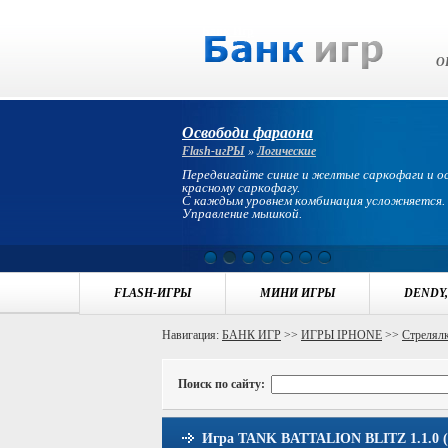
Банк Игр
О
Освободи фараона
Flash-игРЫ
»
Логические
Передвигайте синие и желтые саркофаги и 
красному саркофагу.
С каждым уровнем комбинация усложняется.
Управление мышкой.
FLASH-ИГРЫ
МИНИ ИГРЫ
DENDY,
Навигация:
БАНК ИГР
>>
ИГРЫ IPHONE
>>
Стрелял
Поиск по сайту:
Игра TANK BATTALION BLITZ 1.1.0 (