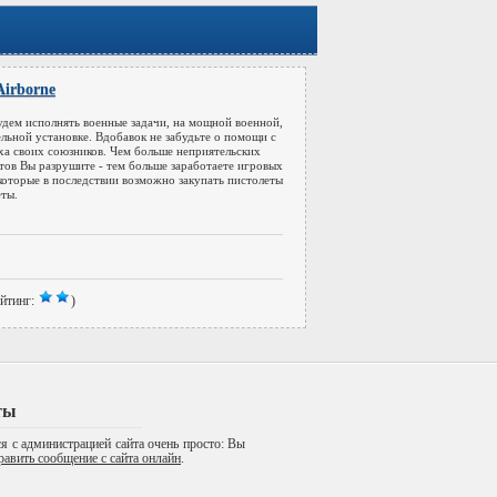
Airborne
дем исполнять военные задачи, на мощной военной,
ельной установке. Вдобавок не забудьте о помощи с
ха своих союзников. Чем больше неприятельских
тов Вы разрушите - тем больше заработаете игровых
 которые в последствии возможно закупать пистолеты
еты.
йтинг:
)
ты
я с администрацией сайта очень просто: Вы
равить сообщение с сайта онлайн
.