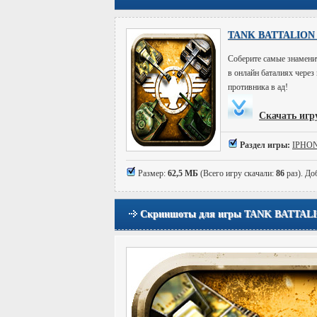
TANK BATTALION B
Соберите самые знаменит
в онлайн баталиях через
противника в ад!
Скачать иг
Раздел игры:
IPHO
Размер:
62,5 МБ
(Всего игру скачали:
86
раз). До
Скриншоты для игры TANK BATTALIO