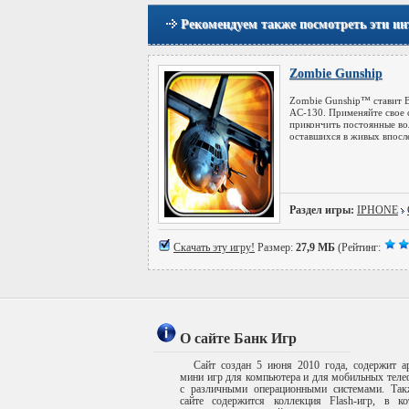
Рекомендуем также посмотреть эти ин
Zombie Gunship
Zombie Gunship™ ставит В
AC-130. Применяйте свое 
прикончить постоянные во
оставшихся в живых впосл
Раздел игры:
IPHONE
Скачать эту игру!
Размер:
27,9 МБ
(Рейтинг:
О сайте Банк Игр
Сайт создан 5 июня 2010 года, содержит а
мини игр для компьютера и для мобильных тел
с различными операционными системами. Так
сайте содержится коллекция Flash-игр, в ко