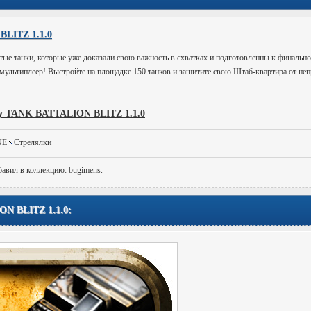
LITZ 1.1.0
ые танки, которые уже доказали свою важность в схватках и подготовленны к финальн
 мультиплеер! Выстройте на площадке 150 танков и защитите свою Штаб-квартира от не
ру TANK BATTALION BLITZ 1.1.0
NE
Стрелялки
бавил в коллекцию:
bugimens
.
N BLITZ 1.1.0: