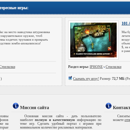
тересные игры:
101 
ас на место наводчика штурмовика
Мы бу
сокрушительное оружие, чтоб
летат
лны ходячих трупаков и прикрыть
возду
едствии зомби-апокалипсиса!
объек
$, на
и рак
Стрелялки
Раздел игры:
IPHONE
Стрелялки
)
Скачать эту игру!
Размер:
72,7 МБ
(Ре
Миссия сайта
Контак
рхивы
Основная миссия сайта - дать пользователю
Связатьс
ефонов
наиболее
полную и качественную
информацию по
можете
отп
же на
теме игр. Сделать удобный портал с играми при
торые
минимальном количестве рекламных материалов.