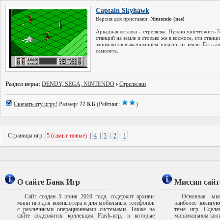
Captain Skyhawk
Версия для приставки:
Nintendo (nes)
Аркадная леталка – стрелялка. Нужно уничтожить 5
станций на земле и столько же в космосе, эти станц
занимаются выкачиванием энергии из земли. Есть а
самолета.
Раздел игры:
DENDY, SEGA, NINTENDO
Стрелялки
Скачать эту игру!
Размер:
77 КБ
(Рейтинг:
)
Страницы игр:
5 (самые новые)
|
4
|
3
|
2
|
1
О сайте Банк Игр
Миссия сайт
Сайт создан 5 июня 2010 года, содержит архивы
Основная мис
мини игр для компьютера и для мобильных телефонов
наиболее
полную
с различными операционными системами. Также на
теме игр. Сдел
сайте содержится коллекция Flash-игр, в которые
минимальном коли