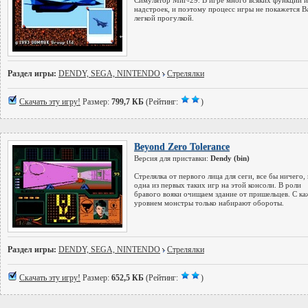
Симулятор Миг-29. В игре много всяких функций и
надстроек, и поэтому процесс игры не покажется В
легкой прогулкой.
Раздел игры:
DENDY, SEGA, NINTENDO
Стрелялки
Скачать эту игру!
Размер:
799,7 КБ
(Рейтинг:
)
Beyond Zero Tolerance
Версия для приставки:
Dendy (bin)
Стрелялка от первого лица для сеги, все бы ничего,
одна из первых таких игр на этой консоли. В роли
бравого вояки очищаем здание от пришельцев. С к
уровнем монстры только набирают обороты.
Раздел игры:
DENDY, SEGA, NINTENDO
Стрелялки
Скачать эту игру!
Размер:
652,5 КБ
(Рейтинг:
)