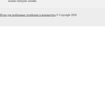
можно поиграть онлайн.
Игры для мобильных телефонов и компьютера
© Copyright 2026