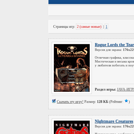
Страницы игр:
2 (самые новые)
|
1
Rogue Lords the Tearr
Версия для экрана:
176x22
Отличная графика, классн
Мистическая и весьма кров
у любителя побегать и поу
Раздел игры:
JAVA-ИГ
Скачать эту игру!
Размер:
128 КБ
(Рейтинг:
)
Nightmare Creatures
Версия для экрана:
176x22