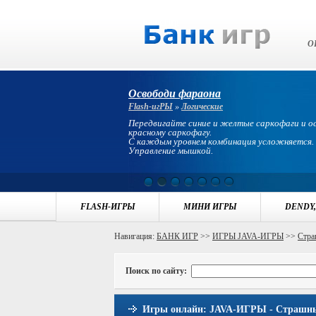
Банк Игр
О
Освободи фараона
Flash-игРЫ
»
Логические
Передвигайте синие и желтые саркофаги и 
красному саркофагу.
С каждым уровнем комбинация усложняется.
Управление мышкой.
FLASH-ИГРЫ
МИНИ ИГРЫ
DENDY,
Навигация:
БАНК ИГР
>>
ИГРЫ JAVA-ИГРЫ
>>
Стра
Поиск по сайту:
Игры онлайн: JAVA-ИГРЫ - Страшн