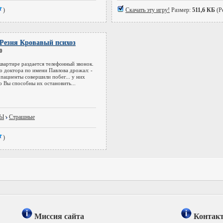
)
Скачать эту игру!
Размер:
511,6 КБ
(Р
D Резня Кровавый психоз
0
квартире раздается телефонный звонок.
о доктора по имени Павлова дрожал: -
 пациенты совершили побег... у них
ко Вы способны их остановить...
РЫ
Страшные
)
Миссия сайта
Контак