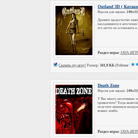
Outland 3D ( Катак
Версия для экрана:
240x32
Древнее пророчество након
находившееся в заточении 
его ничто не остановить в
Раздел игры:
JAVA-ИГ
Скачать эту игру!
Размер:
341,9 КБ
(Рейтинг:
Death Zone
Версия для экрана:
240x32
У Вас много негативных э
прикончить? Тогда включа
получите минимум вооруже
всяких зомби.
Раздел игры:
JAVA-ИГ