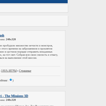
ash
рана:
240x320
тво пробудило множество нечисти и монстров,
о этого времени на заброшенном и проклятом
жно в срочном порядке отправить нежданных
о, на тот свет. Собрав всю свою смелость и отвагу,
ься на выполнение этой миссии.
:
JAVA-ИГРЫ
Страшные
ейтинг:
)
i - The Missions 3D
рана:
240x320