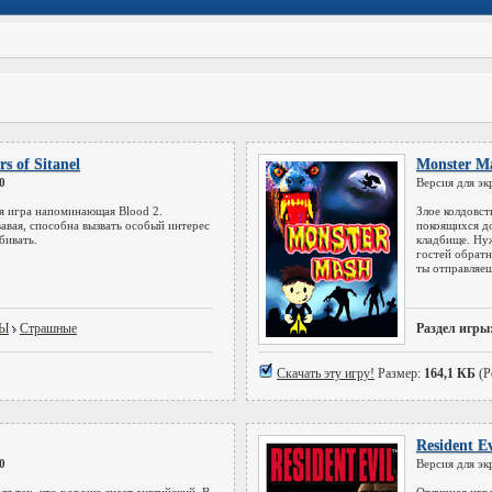
s of Sitanel
Monster M
0
Версия для эк
ая игра напоминающая Blood 2.
Злое колдовс
авая, способна вызвать особый интерес
покоящихся д
бивать.
кладбище. Ну
гостей обратн
ты отправляеш
РЫ
Страшные
Раздел игры
Скачать эту игру!
Размер:
164,1 КБ
(Р
Resident Ev
0
Версия для эк