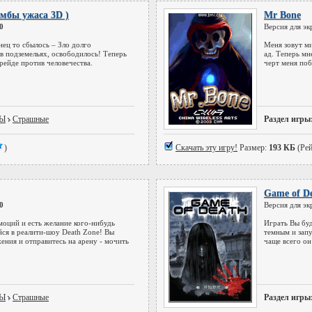
омбы ужаса 3D )
Mr Bone
0
Версия для эк
ец то сбылось – Зло долго
Меня зовут ми
в подземельях, освободилось! Теперь
ад. Теперь мн
 рейде против человечества.
черт меня поб
РЫ
Страшные
Раздел игры
)
Скачать эту игру!
Размер:
193 КБ
(Рей
Game of De
0
Версия для эк
моций и есть желание кого-нибудь
Играть Вы буд
йся в реалити-шоу Death Zone! Вы
темным и запу
ния и отправитесь на арену - мочить
чаще всего он
РЫ
Страшные
Раздел игры