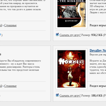
ля тех, кто хорошо знает английский. В
Отличная игра
ой ужастик навряд ли приснится.
значит насто
ания на призраков и мутантов не
3D обвертке.
и то, что так долго и давно искали.
игра не для д
Людям с неуст
РЫ
Страшные
Раздел игры
)
Скачать эту игру!
Размер:
958,2 КБ
(Р
Devalley N
0
Версия для эк
Короче Вы обладатель современного
Играете за Дж
енного - ну а ждет Вас масса
знаете, кто в
ными динозаврами. Рапторы очень
очень однообр
ельны так что предстоит нелегкая
чудится, что 
каких же обст
РЫ
Страшные
Раздел игры
)
Скачать эту игру!
Размер:
188,4 КБ
(Р