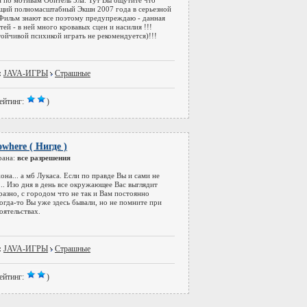
 по мотивам Обитель Зла. Тут Вы ощутите что
ящий полномасштабный Экшн 2007 года в серьезной
 Фильм знают все поэтому предупреждаю - данная
етей - в ней много кровавых сцен и насилия !!!
ойчивой психикой играть не рекомендуется)!!!
:
JAVA-ИГРЫ
Страшные
ейтинг:
)
owhere ( Нигде )
рана:
все разрешения
она... а мб Лукаса. Если по правде Вы и сами не
ы... Изо дня в день все окружающее Вас выглядит
азно, с городом что не так и Вам постоянно
когда-то Вы уже здесь бывали, но не помните при
оятельствах.
:
JAVA-ИГРЫ
Страшные
ейтинг:
)