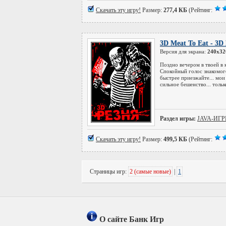
Скачать эту игру!
Размер:
277,4 КБ
(Рейтинг:
3D Meat To Eat - 3
Версия для экрана:
240x32
Поздно вечером в твоей в 
Спокойный голос знакомог
быстрее приезжайте... мои
сильное бешенство... толь
Раздел игры:
JAVA-ИГ
Скачать эту игру!
Размер:
499,5 КБ
(Рейтинг:
Страницы игр:
2 (самые новые)
|
1
О сайте Банк Игр