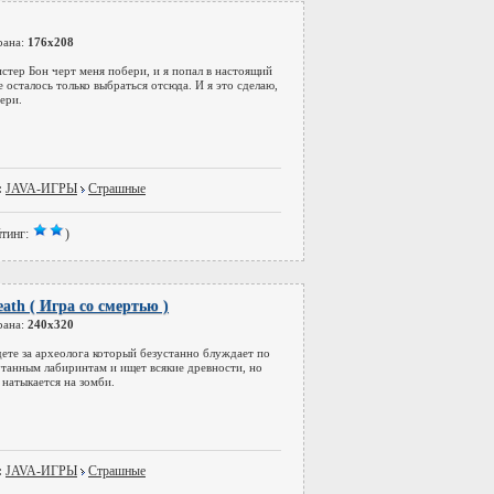
рана:
176x208
стер Бон черт меня побери, и я попал в настоящий
е осталось только выбраться отсюда. И я это сделаю,
ери.
:
JAVA-ИГРЫ
Страшные
тинг:
)
ath ( Игра со смертью )
рана:
240x320
ете за археолога который безустанно блуждает по
танным лабиринтам и ищет всякие древности, но
 натыкается на зомби.
:
JAVA-ИГРЫ
Страшные