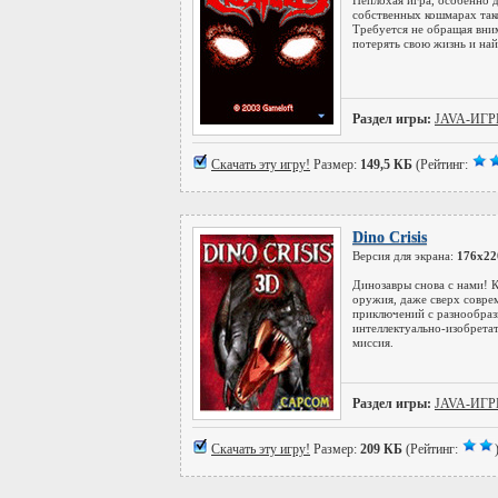
Неплохая игра, особенно д
собственных кошмарах так
Требуется не обращая вним
потерять свою жизнь и найт
Раздел игры:
JAVA-ИГ
Скачать эту игру!
Размер:
149,5 КБ
(Рейтинг:
Dino Crisis
Версия для экрана:
176x22
Динозавры снова с нами! 
оружия, даже сверх соврем
приключений с разнообраз
интеллектуально-изобретат
миссия.
Раздел игры:
JAVA-ИГ
Скачать эту игру!
Размер:
209 КБ
(Рейтинг: