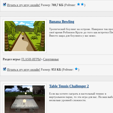
Играть в эту игру онлайн!
Размер:
769,7 КБ
(Рейтинг:
)
Banana Bowling
Тропический боулинг на острове. Наверное так пр
своё время Робинзон Крузо до того как встретил Пя
Вместо шара для боулинга у вас кокос.
Раздел игры:
FLASH-ИГРЫ
Спортивные
Играть в эту игру онлайн!
Размер:
953 КБ
(Рейтинг:
)
Table Tennis Challenger 2
Если вы хотите сыграть в настольный теннис в
виртуальном парке, то эта игра для вас. На ваш выб
несколько уровней сложности.