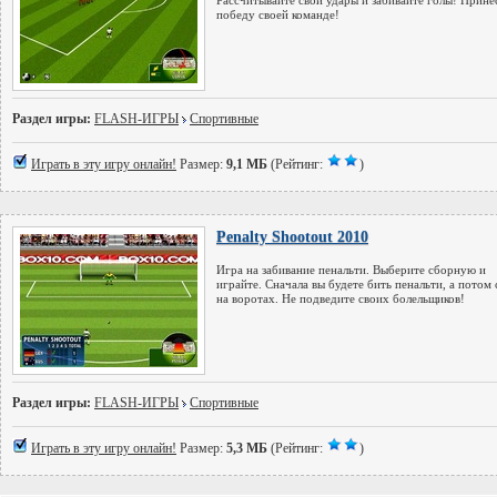
Рассчитывайте свои удары и забивайте голы! Прине
победу своей команде!
Раздел игры:
FLASH-ИГРЫ
Спортивные
Играть в эту игру онлайн!
Размер:
9,1 МБ
(Рейтинг:
)
Penalty Shootout 2010
Игра на забивание пенальти. Выберите сборную и
играйте. Сначала вы будете бить пенальти, а потом 
на воротах. Не подведите своих болельщиков!
Раздел игры:
FLASH-ИГРЫ
Спортивные
Играть в эту игру онлайн!
Размер:
5,3 МБ
(Рейтинг:
)