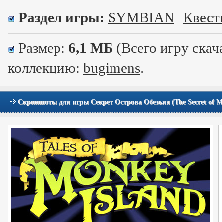
Раздел игры:
SYMBIAN
Квест
Размер:
6,1 МБ
(Всего игру скач
коллекцию:
bugimens
.
Скриншоты для игры Секрет Острова Обезьян (The Secret of Mo