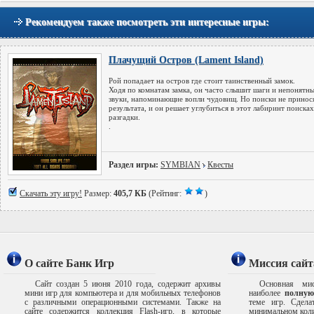
Рекомендуем также посмотреть эти интересные игры:
Плачущий Остров (Lament Island)
Рой попадает на остров где стоит таинственный замок.
Ходя по комнатам замка, он часто слышит шаги и непонятн
звуки, напоминающие вопли чудовищ. Но поиски не принос
результата, и он решает углубиться в этот лабиринт поисках
разгадки.
.
Раздел игры:
SYMBIAN
Квесты
Скачать эту игру!
Размер:
405,7 КБ
(Рейтинг:
)
О сайте Банк Игр
Миссия сайт
Сайт создан 5 июня 2010 года, содержит архивы
Основная мис
мини игр для компьютера и для мобильных телефонов
наиболее
полную
с различными операционными системами. Также на
теме игр. Сдел
сайте содержится коллекция Flash-игр, в которые
минимальном коли