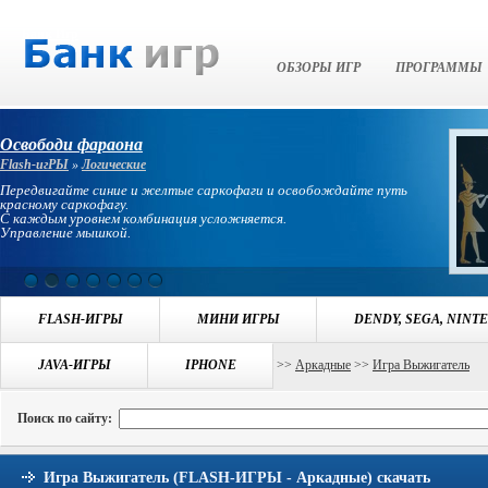
Банк Игр
ОБЗОРЫ ИГР
ПРОГРАММЫ
Освободи фараона
Flash-игРЫ
»
Логические
Передвигайте синие и желтые саркофаги и освобождайте путь
красному саркофагу.
С каждым уровнем комбинация усложняется.
Управление мышкой.
FLASH-ИГРЫ
МИНИ ИГРЫ
DENDY, SEGA, NINT
Навигация:
JAVA-ИГРЫ
БАНК ИГР
>>
ИГРЫ FLASH-ИГРЫ
IPHONE
>>
Аркадные
>>
Игра Выжигатель
Поиск по сайту:
Игра Выжигатель (FLASH-ИГРЫ - Аркадные) скачать