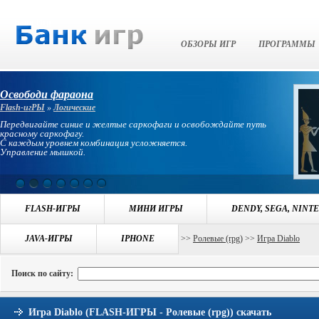
Банк Игр
ОБЗОРЫ ИГР
ПРОГРАММЫ
Освободи фараона
Flash-игРЫ
»
Логические
Передвигайте синие и желтые саркофаги и освобождайте путь
красному саркофагу.
С каждым уровнем комбинация усложняется.
Управление мышкой.
FLASH-ИГРЫ
МИНИ ИГРЫ
DENDY, SEGA, NINT
Навигация:
JAVA-ИГРЫ
БАНК ИГР
>>
ИГРЫ FLASH-ИГРЫ
IPHONE
>>
Ролевые (rpg)
>>
Игра Diablo
Поиск по сайту:
Игра Diablo (FLASH-ИГРЫ - Ролевые (rpg)) скачать