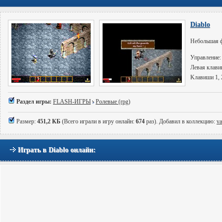
Diablo
Небольшая ф
Управление:
Левая клавиш
Kлавиши 1, 2
Раздел игры:
FLASH-ИГРЫ
Ролевые (rpg)
Размер:
451,2 КБ
(Всего играли в игру онлайн:
674
раз). Добавил в коллекцию:
va
Играть в Diablo онлайн: