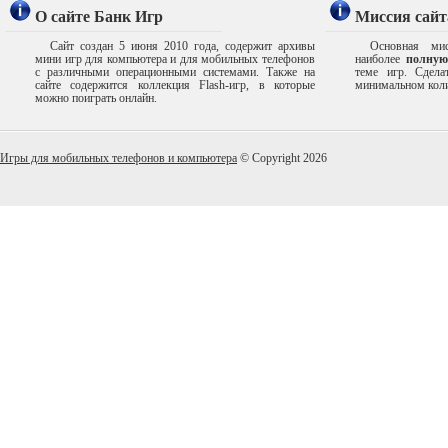
О сайте Банк Игр
Миссия сайт
Сайт создан 5 июня 2010 года, содержит архивы
Основная мис
мини игр для компьютера и для мобильных телефонов
наиболее
полную
с различными операционными системами. Также на
теме игр. Сдел
сайте содержится коллекция Flash-игр, в которые
минимальном коли
можно поиграть онлайн.
Игры для мобильных телефонов и компьютера
© Copyright 2026