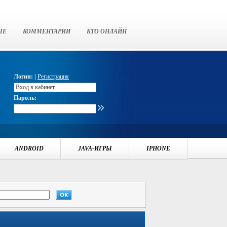
ЫЕ
КОММЕНТАРИИ
КТО ОНЛАЙН
Логин: |
Регистрация
Пароль:
ANDROID
JAVA-ИГРЫ
IPHONE