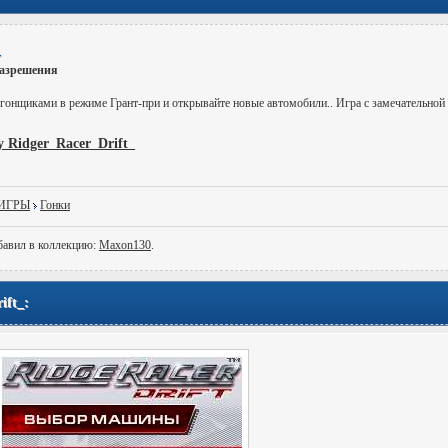
_
разрешения
гонщиками в режиме Грант-при и открывайте новые автомобили.. Игра с замечательной 
 Ridger_Racer_Drift_
-ИГРЫ
Гонки
бавил в коллекцию:
Maxon130
.
ft_: