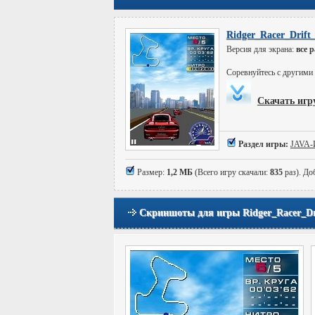
Ridger_Racer_Drift
Версия для экрана:
все 
Соревнуйтесь с другими 
Скачать игру
Раздел игры:
JAVA
Размер:
1,2 МБ
(Всего игру скачали:
835
раз). До
Скриншоты для игры Ridger_Racer_Dri