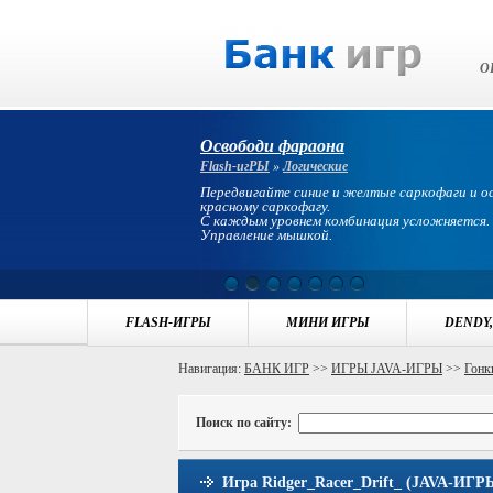
Банк Игр
О
Освободи фараона
Flash-игРЫ
»
Логические
Передвигайте синие и желтые саркофаги и 
красному саркофагу.
С каждым уровнем комбинация усложняется.
Управление мышкой.
FLASH-ИГРЫ
МИНИ ИГРЫ
DENDY,
Навигация:
БАНК ИГР
>>
ИГРЫ JAVA-ИГРЫ
>>
Гонк
Поиск по сайту:
Игра Ridger_Racer_Drift_ (JAVA-ИГРЫ 