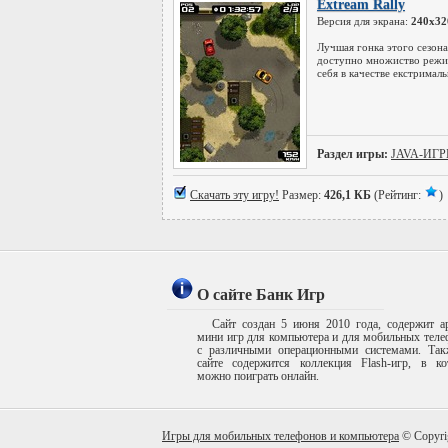
Extream Rally
Версия для экрана:
240x32
Лучшая гонка этого сезона
доступно множиство режи
себя в качестве екстримал
Раздел игры:
JAVA-ИГ
Скачать эту игру!
Размер:
426,1 КБ
(Рейтинг:
)
О сайте Банк Игр
Сайт создан 5 июня 2010 года, содержит а
мини игр для компьютера и для мобильных тел
с различными операционными системами. Так
сайте содержится коллекция Flash-игр, в ко
можно поиграть онлайн.
Игры для мобильных телефонов и компьютера
© Copyri