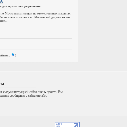
DA
я для экрана:
все разрешения
 по Московским улицам на отечественных машинах.
Вы мечтали покататся по Московской дороге то вот
анс...
ейтинг:
)
ты
я с администрацией сайта очень просто: Вы
равить сообщение с сайта онлайн
.