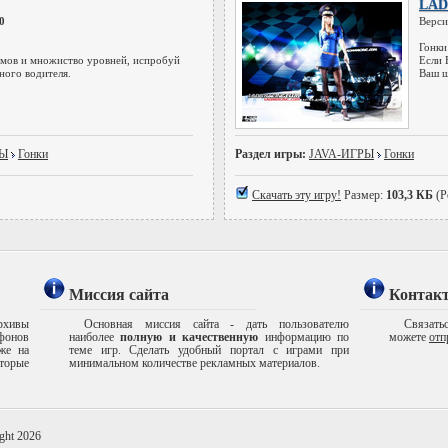
LA
0
Верси
Гонки
мов и множиство уровней, испробуй
Если 
ьного водителя.
Ваш ш
РЫ
Гонки
Раздел игры:
JAVA-ИГРЫ
Гонки
Скачать эту игру!
Размер:
103,3 КБ
(Р
Миссия сайта
Контак
рхивы
Основная миссия сайта - дать пользователю
Связатьс
ефонов
наиболее
полную и качественную
информацию по
можете
отп
же на
теме игр. Сделать удобный портал с играми при
торые
минимальном количестве рекламных материалов.
ght 2026