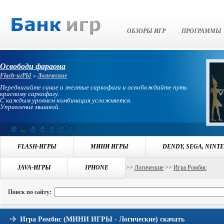
Банк Игр
ОБЗОРЫ ИГР
ПРОГРАММЫ
Освободи фараона
Flash-игРЫ
»
Логические
Передвигайте синие и желтые саркофаги и освобождайте путь
красному саркофагу.
С каждым уровнем комбинация усложняется.
Управление мышкой.
FLASH-ИГРЫ
МИНИ ИГРЫ
DENDY, SEGA, NINT
Навигация:
JAVA-ИГРЫ
БАНК ИГР
>>
ИГРЫ МИНИ ИГРЫ
IPHONE
>>
Логические
>>
Игра Ромбис
Поиск по сайту:
Игра Ромбис (МИНИ ИГРЫ - Логические) скачать