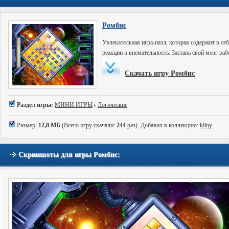
Ромбис
Увлекательная игра-пазл, которая содержит в с
реакции и внемательность. Заставь свой мозг рабо
Скачать игру Ромбис
Раздел игры:
МИНИ ИГРЫ
Логические
Размер:
12,8 МБ
(Всего игру скачали:
244
раз). Добавил в коллекцию:
kliny
.
Скриншоты для игры Ромбис: