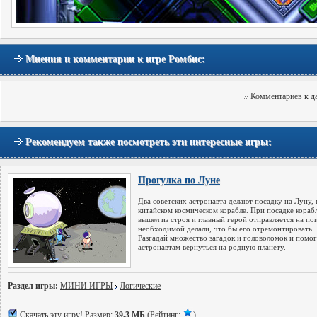
Мнения и комментарии к игре Ромбис:
Комментариев к да
Рекомендуем также посмотреть эти интересные игры:
Прогулка по Луне
Два советских астронавта делают посадку на Луну, 
китайском космическом корабле. При посадке кораб
вышел из строя и главный герой отправляется на по
необходимой делали, что бы его отремонтировать.
Разгадай множество загадок и головоломок и помо
астронавтам вернуться на родную планету.
Раздел игры:
МИНИ ИГРЫ
Логические
Скачать эту игру!
Размер:
39,3 МБ
(Рейтинг:
)