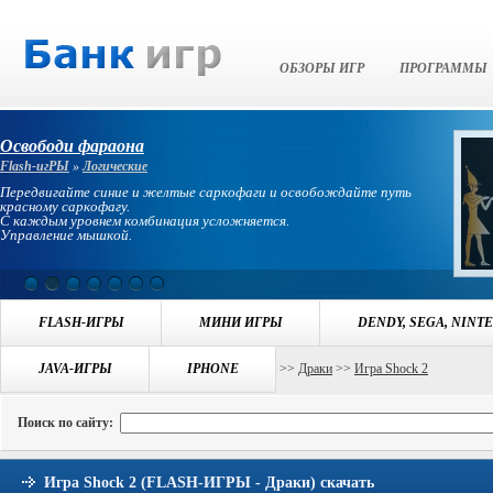
Банк Игр
ОБЗОРЫ ИГР
ПРОГРАММЫ
Освободи фараона
Flash-игРЫ
»
Логические
Передвигайте синие и желтые саркофаги и освобождайте путь
красному саркофагу.
С каждым уровнем комбинация усложняется.
Управление мышкой.
FLASH-ИГРЫ
МИНИ ИГРЫ
DENDY, SEGA, NINT
Навигация:
JAVA-ИГРЫ
БАНК ИГР
>>
ИГРЫ FLASH-ИГРЫ
IPHONE
>>
Драки
>>
Игра Shock 2
Поиск по сайту:
Игра Shock 2 (FLASH-ИГРЫ - Драки) скачать