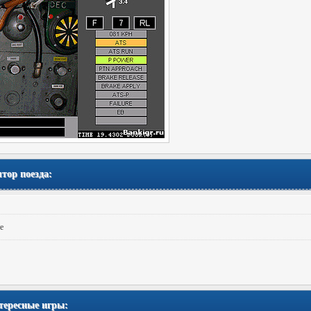
тор поезда:
е
тересные игры: