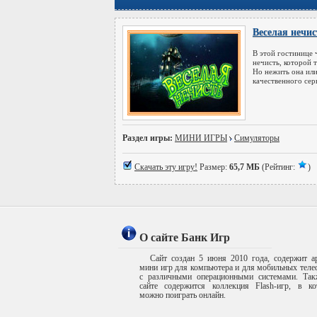
Веселая нечис
В этой гостинице 
нечисть, которой т
Но нежить она или
качественного сер
Раздел игры:
МИНИ ИГРЫ
Симуляторы
Скачать эту игру!
Размер:
65,7 МБ
(Рейтинг:
)
О сайте Банк Игр
Сайт создан 5 июня 2010 года, содержит а
мини игр для компьютера и для мобильных тел
с различными операционными системами. Так
сайте содержится коллекция Flash-игр, в ко
можно поиграть онлайн.