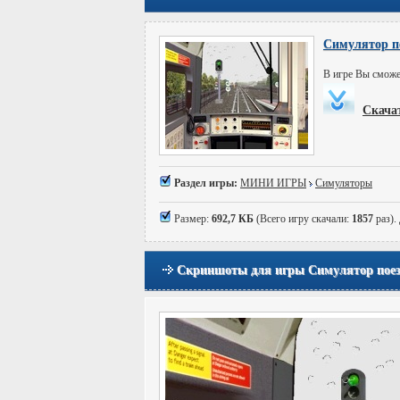
Симулятор п
В игре Вы сможе
Скача
Раздел игры:
МИНИ ИГРЫ
Симуляторы
Размер:
692,7 КБ
(Всего игру скачали:
1857
раз).
Скриншоты для игры Симулятор поез