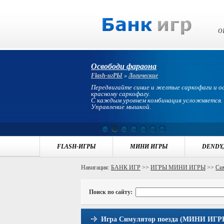
Банк Игр
О
Освободи фараона
Flash-игРЫ
»
Логические
Передвигайте синие и желтые саркофаги и 
красному саркофагу.
С каждым уровнем комбинация усложняется.
Управление мышкой.
FLASH-ИГРЫ
МИНИ ИГРЫ
DENDY,
Навигация:
БАНК ИГР
>>
ИГРЫ МИНИ ИГРЫ
>>
Си
Поиск по сайту:
Игра Симулятор поезда (МИНИ ИГРЫ