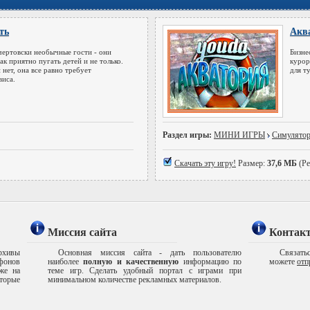
ть
Акв
чертовски необычные гости - они
Бизне
ак приятно пугать детей и не только.
курор
 нет, она все равно требует
для т
виса.
Раздел игры:
МИНИ ИГРЫ
Симулято
Скачать эту игру!
Размер:
37,6 МБ
(Ре
Миссия сайта
Контак
рхивы
Основная миссия сайта - дать пользователю
Связатьс
ефонов
наиболее
полную и качественную
информацию по
можете
отп
же на
теме игр. Сделать удобный портал с играми при
торые
минимальном количестве рекламных материалов.