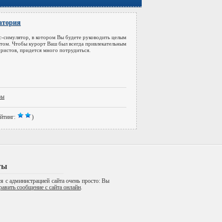
атория
с-симулятор, в котором Вы будете руководить целым
том. Чтобы курорт Ваш был всегда привлекательным
уристов, придется много потрудиться.
ры
йтинг:
)
ты
я с администрацией сайта очень просто: Вы
равить сообщение с сайта онлайн
.