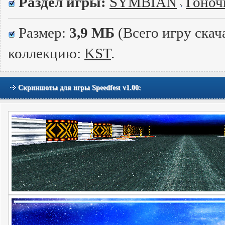
Раздел игры:
SYMBIAN
Гоноч
Размер:
3,9 МБ
(Всего игру скач
коллекцию:
KST
.
Скриншоты для игры Speedfest v1.00: