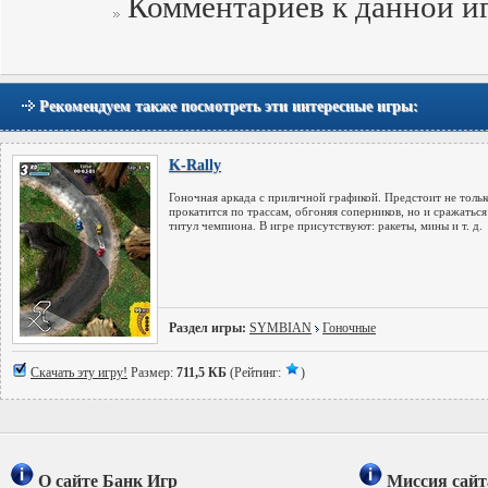
Комментариев к данной иг
Рекомендуем также посмотреть эти интересные игры:
K-Rally
Гоночная аркада с приличной графикой. Предстоит не тольк
прокатится по трассам, обгоняя соперников, но и сражаться
титул чемпиона. В игре присутствуют: ракеты, мины и т. д.
Раздел игры:
SYMBIAN
Гоночные
Скачать эту игру!
Размер:
711,5 КБ
(Рейтинг:
)
О сайте Банк Игр
Миссия сайт