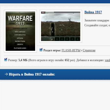
Война 1917
Захватите плацдарм 
Создавайте солдат, 
Раздел игры:
FLASH-ИГРЫ
Стратегии
Размер:
5,4 МБ
(Всего играли в игру онлайн:
652
раз). Добавил в коллекцию:
vasi
Играть в Война 1917 онлайн: