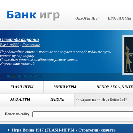
Банк Игр
ОБЗОРЫ ИГР
ПРОГРАММЫ
Освободи фараона
Flash-игРЫ
»
Логические
Передвигайте синие и желтые саркофаги и освобождайте путь
красному саркофагу.
С каждым уровнем комбинация усложняется.
Управление мышкой.
FLASH-ИГРЫ
МИНИ ИГРЫ
DENDY, SEGA, NINT
Навигация:
JAVA-ИГРЫ
БАНК ИГР
>>
ИГРЫ FLASH-ИГРЫ
IPHONE
>>
Стратегии
>>
Игра Война 1917
Поиск по сайту:
Игра Война 1917 (FLASH-ИГРЫ - Стратегии) скачать